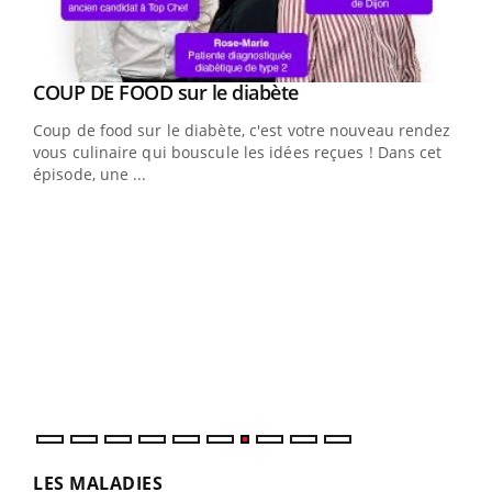
Youtube
cès
COUP DE FOOD sur le diabète
Youtube
Coup de food sur le diabète, c'est votre nouveau rendez-
 en
vous culinaire qui bouscule les idées reçues ! Dans cet
u
épisode, une ...
Qua
You
"Les
trav
DRH 
LES MALADIES