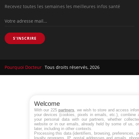
Recevez toutes les semaines les meilleures infos santé
S'INSCRIRE
Pourquoi Docteur
Tous droits réservés, 2026
Welcome
With our 225
partners
, we wish to store and access info
your devices (cookies, pixels in emails, etc.), combine
your personal data with our partners, whether collecte
website or in our emails, already held by some of us, o
later, including in other contexts.
Processing this data (identifiers, browsing, preferences, 
loyalty programs, IP, postal addresses and emails, phon