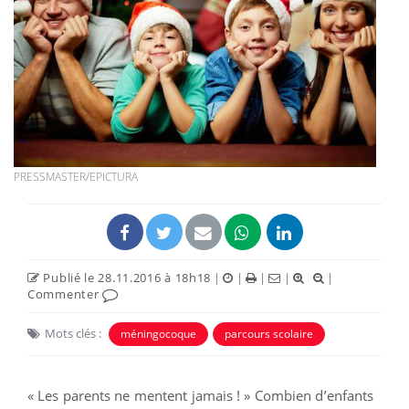
PRESSMASTER/EPICTURA
Publié le 28.11.2016 à 18h18
|
|
|
|
|
Commenter
Mots clés :
méningocoque
parcours scolaire
« Les parents ne mentent jamais ! » Combien d’enfants