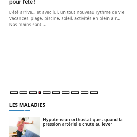
Youtube
pour l’été !
L'été arrive… et avec lui, un tout nouveau rythme de vie !
Vacances, plage, piscine, soleil, activités en plein air…
Nos mains sont ...
Dia
You
Le 
pers
ques
LES MALADIES
Hypotension orthostatique : quand la
pression artérielle chute au lever