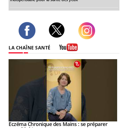
Twitter
Facebook
Instagram
LA CHAÎNE SANTÉ
Youtube
Eczéma Chronique des Mains : se préparer
Youtube