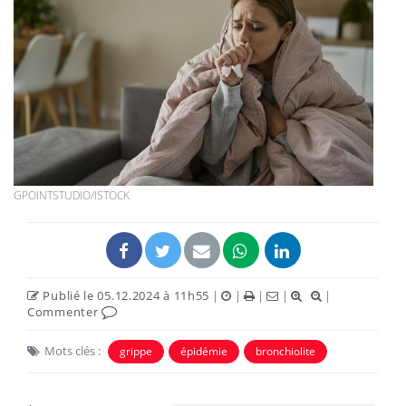
GPOINTSTUDIO/ISTOCK
Publié le 05.12.2024 à 11h55
|
|
|
|
|
Commenter
Mots clés :
grippe
épidémie
bronchiolite