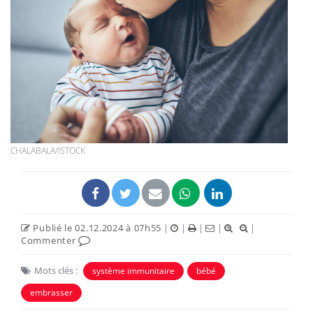
CHALABALA/ISTOCK
Publié le 02.12.2024 à 07h55
|
|
|
|
|
Commenter
Mots clés :
système immunitaire
bébé
embrasser