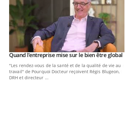
Yout
Quand l’entreprise mise sur le bien être global
Youtube
ndez-
"Les rendez-vous de la santé et de la qualité de vie au
cet
travail" de Pourquoi Docteur reçoivent Régis Blugeon,
DRH et directeur ...
Ecz
You
(3/3
Dans
vous
quot