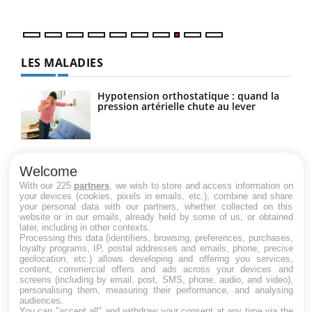
LES MALADIES
Hypotension orthostatique : quand la
pression artérielle chute au lever
Drépanocytose : une déformation des
globules rouges aux conséquences
Welcome
graves
With our 225
partners
, we wish to store and access information on
your devices (cookies, pixels in emails, etc.), combine and share
your personal data with our partners, whether collected on this
website or in our emails, already held by some of us, or obtained
Maladie de Charcot (Sclérose latérale
later, including in other contexts.
amyotrophique)
Processing this data (identifiers, browsing, preferences, purchases,
loyalty programs, IP, postal addresses and emails, phone, precise
geolocation, etc.) allows developing and offering you services,
content, commercial offers and ads across your devices and
screens (including by email, post, SMS, phone, audio, and video),
personalising them, measuring their performance, and analysing
audiences.
You can "accept all" and withdraw your consent at any time via the