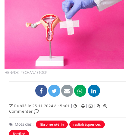
HENADZI PECHAN/ISTOCK
Publié le 25.11.2024 à 15h01
|
|
|
|
|
Commenter
Mots clés :
fibrome utérin
radiofréquences
fertilité