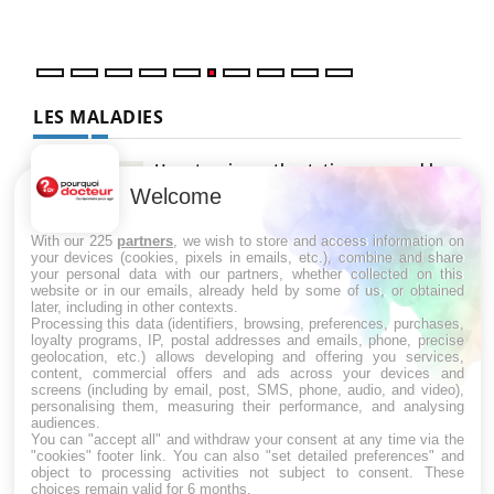
LES MALADIES
Hypotension orthostatique : quand la
pression artérielle chute au lever
Welcome
With our 225
partners
, we wish to store and access information on
your devices (cookies, pixels in emails, etc.), combine and share
Drépanocytose : une déformation des
your personal data with our partners, whether collected on this
globules rouges aux conséquences
website or in our emails, already held by some of us, or obtained
graves
later, including in other contexts.
Processing this data (identifiers, browsing, preferences, purchases,
loyalty programs, IP, postal addresses and emails, phone, precise
geolocation, etc.) allows developing and offering you services,
Maladie de Charcot (Sclérose latérale
content, commercial offers and ads across your devices and
amyotrophique)
screens (including by email, post, SMS, phone, audio, and video),
personalising them, measuring their performance, and analysing
audiences.
You can "accept all" and withdraw your consent at any time via the
"cookies" footer link
. You can also "set detailed preferences" and
object to processing activities not subject to consent. These
choices remain valid for 6 months.