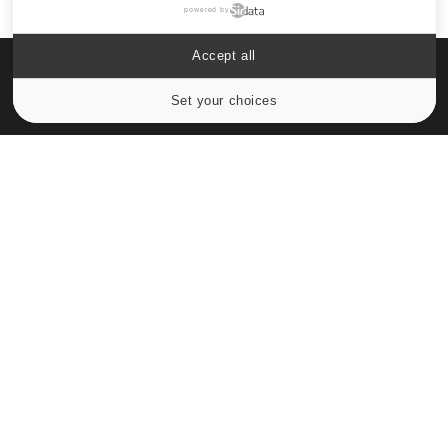
powered by
Accept all
Set your choices
Cookies settings
Le site santé de référence avec chaque jour toute l'actualité
médicale decryptée par des médecins en exercice et les
conseils des meilleurs spécialistes.
À PROPOS
Données personnelles et cookies
Qui sommes-nous
Conditions d'utilisation
Plan du site
Mentions Légales