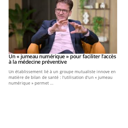
Un « jumeau numérique » pour faciliter l’accès
Youtube
Youtube
à la médecine préventive
Un établissement lié à un groupe mutualiste innove en
e
matière de bilan de santé : l'utilisation d'un « jumeau
numérique » permet ...
COU
You
Coup
vous
épis