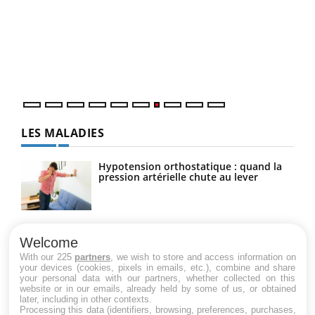
Qua
You
"Les
trav
DRH 
LES MALADIES
Hypotension orthostatique : quand la
pression artérielle chute au lever
Drépanocytose : une déformation des
globules rouges aux conséquences
Welcome
graves
With our 225
partners
, we wish to store and access information on
your devices (cookies, pixels in emails, etc.), combine and share
your personal data with our partners, whether collected on this
website or in our emails, already held by some of us, or obtained
Maladie de Charcot (Sclérose latérale
later, including in other contexts.
amyotrophique)
Processing this data (identifiers, browsing, preferences, purchases,