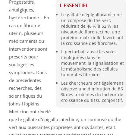
Progestatifs,
L'ESSENTIEL
antalgiques,
Le gallate d'épigallocatéchine,
hystérectomie… En
un composé du thé vert,
cas de fibrome
réduirait de 46 % à 52 % les
niveaux de fibronectine, une
utérin, plusieurs
protéine matricielle favorisant
médicaments ou
la croissance des fibromes.
interventions sont
Il perturbait aussi les voies
prescrits pour
impliquées dans le
mouvement, la signalisation et
soulager les
le métabolisme des cellules
symptômes. Dans
tumorales fibroïdes.
de précédentes
Les chercheurs ont également
recherches, des
observé une diminution de 86
% des protéines du facteur de
scientifiques du
croissance du tissu conjonctif.
Johns Hopkins
Medicine ont révélé
que le gallate d'épigallocatéchine, un composé du thé
vert aux puissantes propriétés antioxydantes, était
utilisé comme traitement expérimental contre ces