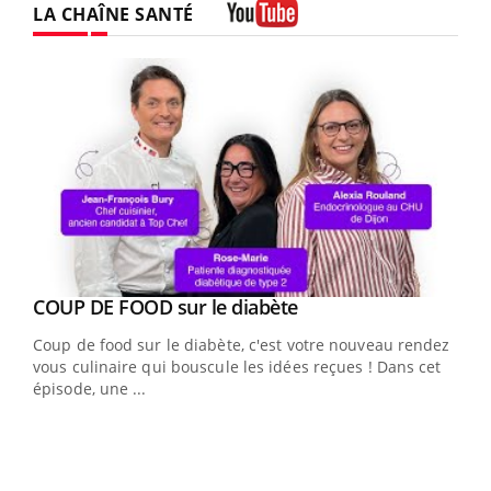
LA CHAÎNE SANTÉ
Youtube
Youtube
cès
COUP DE FOOD sur le diabète
Youtube
Coup de food sur le diabète, c'est votre nouveau rendez-
 en
vous culinaire qui bouscule les idées reçues ! Dans cet
u
épisode, une ...