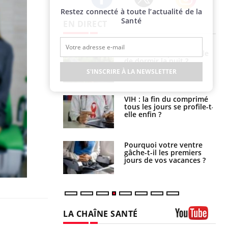
Restez connecté à toute l’actualité de la
Twitter
Facebook
Instagram
Santé
EN DIRECT
unya, dengue,
La sieste empêche-t-elle
e : que se passe-
de dormir la nuit ?
s le sud de la
S'INSCRIRE À LA NEWSLETTER
icaments GLP-1
VIH : la fin du comprimé
t-ils aussi les os
tous les jours se profile-t-
elle enfin ?
alovirus : ce qui
Pourquoi votre ventre
ans la prise en
gâche-t-il les premiers
des femmes
jours de vos vacances ?
es
LA CHAÎNE SANTÉ
Youtube