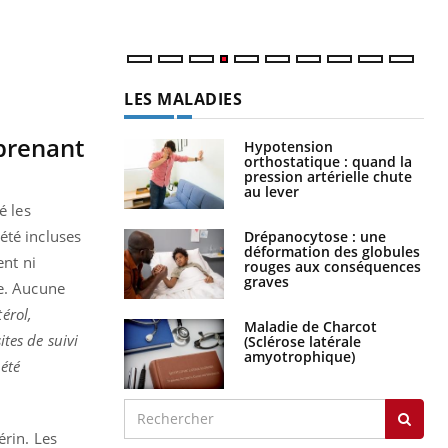
LES MALADIES
prenant
Hypotension
orthostatique : quand la
pression artérielle chute
au lever
é les
été incluses
Drépanocytose : une
déformation des globules
ent ni
rouges aux conséquences
graves
le. Aucune
érol,
Maladie de Charcot
ites de suivi
(Sclérose latérale
amyotrophique)
 été
érin. Les