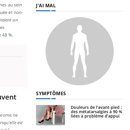
gnes au sein
J'AI MAL
quée et non-
ntaient un
les
e 48 %.
SYMPTÔMES
uvent
Douleurs de l’avant-pied :
des métatarsalgies à 90 %
fibrome ne
liées à problème d’appui
rsqu'elle est
evé."