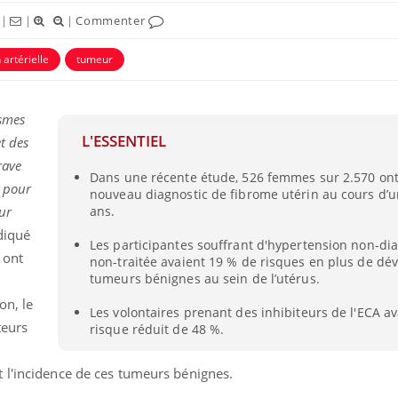
|
|
|
Commenter
ence en fer : comprendre pour
tube
 artérielle
tumeur
Youtube
venir
gue, irritabilité, brouillard mental ou
asmes
e alopécie… Les symptômes de la
nce en fer sont multiples ce qui la rend
L'ESSENTIEL
t des
rave
Insuline & Charge ment
Youtube
Dans une récente étude, 526 femmes sur 2.570 ont
Yout
osait en parler??
 pour
nouveau diagnostic de fibrome utérin au cours d’u
our
ans.
En 2026, l'insuline dans l
reste entourée d'idées re
diqué
Les participantes souffrant d'hypertension non-di
patients comme parfois ch
 ont
non-traitée avaient 19 % de risques en plus de dé
tumeurs bénignes au sein de l’utérus.
on, le
Les volontaires prenant des inhibiteurs de l'ECA a
teurs
risque réduit de 48 %.
 l'incidence de ces tumeurs bénignes.