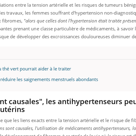
ations entre la tension artérielle et les risques de tumeurs béni
n les travaux, les femmes souffrant d'hypertension non-diagnosti
ux fibromes,
"alors que celles dont l'hypertension était traitée prése
pantes prenant une classe particulière de médicaments, à savoir 
 risque de développer des excroissances douloureuses diminuer d
hé vert pourrait aider à le traiter
réduire les saignements menstruels abondants
ont causales", les antihypertenseurs pe
 utérins
e que les liens exacts entre la tension artérielle et le risque de 
ions sont causales, l'utilisation de médicaments antihypertenseurs, lo
e développement de fibromes à ce stade de la vie où le risque est él