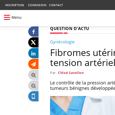
INSCRIPTION
CONNEXION
CONTACT
Menu
QUESTION D'ACTU
Gynécologie
Fibromes utérin
tension artérie
Par
Chloé Savellon
Le contrôle de la pression art
tumeurs bénignes développées 