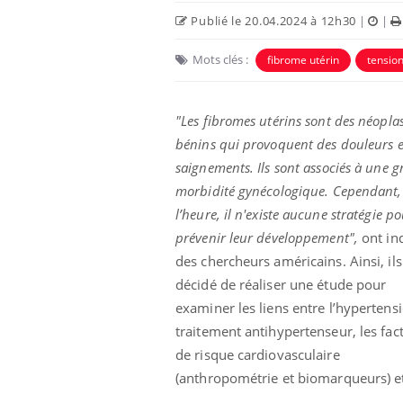
Publié le 20.04.2024 à 12h30
|
|
Car
You
Mots clés :
fibrome utérin
tension
pré
Fati
"Les fibromes utérins sont des néopl
mêm
care
bénins qui provoquent des douleurs e
...
saignements. Ils sont associés à une g
Eczéma Chronique des Mains :
Youtube
Youtube
expliquer ma maladie
morbidité gynécologique. Cependant,
l’heure, il n'existe aucune stratégie p
Il y a des sujets qui sont faciles à aborder...
d'autres non ! D'un côté, poser des
prévenir leur développement",
ont in
questions sur la maladie d'un proche c'est
des chercheurs américains. Ainsi, ils
montrer ...
décidé de réaliser une étude pour
examiner les liens entre l’hypertensi
traitement antihypertenseur, les fac
de risque cardiovasculaire
(anthropométrie et biomarqueurs) et