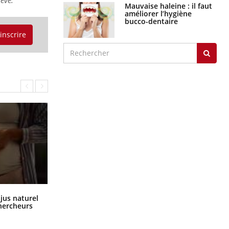
Mauvaise haleine : il faut
améliorer l’hygiène
bucco-dentaire
'inscrire
Comment oublier les écrans en
 jus naturel
vacances ?
chercheurs