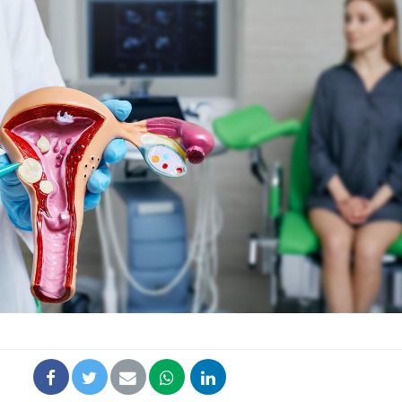
Comment oublier les
Chikung
écrans en vacances ?
West Nil
t-il dan
France ?
Toujours connectés :
Les méd
comment le travail
protègen
empiète de plus en plus
?
sur nos soirées
Cancer colorectal : une
Cytomég
stratégie simple aurait
change d
changé la donne au Pays
charge 
basque
enceint