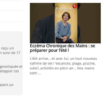
ale : et si on
Eczéma Chronique des Mains : se
Youtube
 reçu un
ube
Youtube
préparer pour l’été !
n suivi de 17
e diabète de type 2
L'été arrive… et avec lui, un tout nouveau
çues chez les
rythme de vie ! Vacances, plage, piscine,
agnostiquée et
ez les soignants.
soleil, activités en plein air… Nos mains
velopper ces
sont ...
Di
You
vaient un
Le 
nom
dia
défi