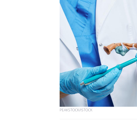
Hantavirus : un cas
détecté chez un touriste
en France
Mortalité infantile : un
rapport s’interroge sur
son taux élevé en France
Grossesse à risque : ce jus
naturel attire l'attention
des chercheurs
PEAKSTOCK/ISTOCK