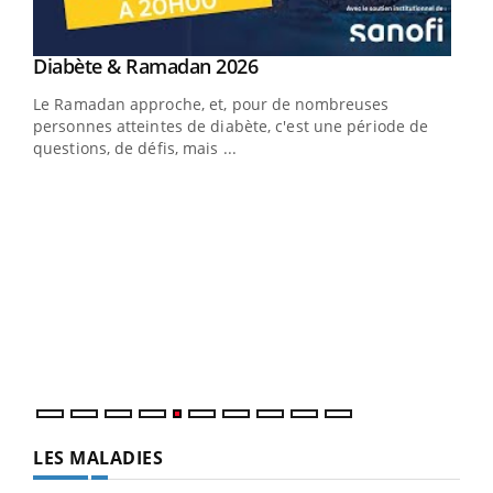
Youtube
Diabète & Ramadan 2026
Youtube
Le Ramadan approche, et, pour de nombreuses
vie !
personnes atteintes de diabète, c'est une période de
…
questions, de défis, mais ...
Un 
You
à l
Un é
mati
numé
LES MALADIES