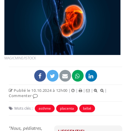
MAGICMINE/ISTOCK
Publié le 10.10.2024 à 12h00
|
|
|
|
|
Commenter
Mots clés :
asthme
placenta
bébé
"Nous, pédiatres,