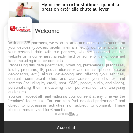
Hypotension orthostatique : quand la
pression artérielle chute au lever
Welcome
Drépanocytose : une déformation des
globules rouges aux conséquences
graves
With our 225
partners
, we wish to store and access information on
your devices (cookies, pixels in emails, etc.), combine and share
your personal data with our partners, whether collected on this
website or in our emails, already held by some of us, or obtained
Maladie de Charcot (Sclérose latérale
later, including in other contexts.
amyotrophique)
Processing this data (identifiers, browsing, preferences, purchases,
loyalty programs, IP, postal addresses and emails, phone, precise
geolocation, etc.) allows developing and offering you services,
content, commercial offers and ads across your devices and
screens (including by email, post, SMS, phone, audio, and video),
personalising them, measuring their performance, and analysing
audiences.
You can "accept all" and withdraw your consent at any time via the
"cookies" footer link
. You can also "set detailed preferences" and
object to processing activities not subject to consent. These
choices remain valid for 6 months.
powered by
Accept all