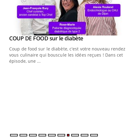
Youtube
cès
COUP DE FOOD sur le diabète
Youtube
Coup de food sur le diabète, c'est votre nouveau rendez-
 en
vous culinaire qui bouscule les idées reçues ! Dans cet
u
épisode, une ...
Qua
You
"Les
trav
DRH 