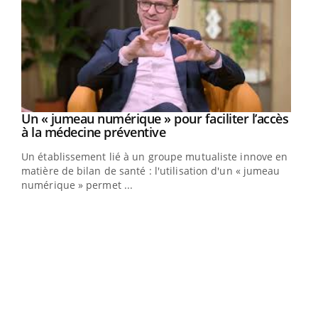
Un « jumeau numérique » pour faciliter l’accès
Youtube
Youtube
à la médecine préventive
Un établissement lié à un groupe mutualiste innove en
e
matière de bilan de santé : l'utilisation d'un « jumeau
numérique » permet ...
COU
You
Coup
vous
épis