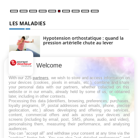
LES MALADIES
Hypotension orthostatique : quand la
pression artérielle chute au lever
Welcome
Drépanocytose : une déformation des
globules rouges aux conséquences
graves
With our 225
partners
, we wish to store and access information on
your devices (cookies, pixels in emails, etc.), combine and share
your personal data with our partners, whether collected on this
website or in our emails, already held by some of us, or obtained
Maladie de Charcot (Sclérose latérale
later, including in other contexts.
amyotrophique)
Processing this data (identifiers, browsing, preferences, purchases,
loyalty programs, IP, postal addresses and emails, phone, precise
geolocation, etc.) allows developing and offering you services,
content, commercial offers and ads across your devices and
screens (including by email, post, SMS, phone, audio, and video),
personalising them, measuring their performance, and analysing
audiences.
You can "accept all" and withdraw your consent at any time via the
"cookies" footer link
. You can also "set detailed preferences" and