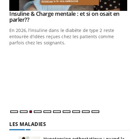
Youtube
Insuline & Charge mentale : et si on osait en
Youtube
Youtube
parler??
En 2026, l'insuline dans le diabète de type 2 reste
entourée d'idées reçues chez les patients comme
parfois chez les soignants.
Ecz
You
pour
L'ét
Vaca
Nos 
LES MALADIES
Hypotension orthostatique : quand la