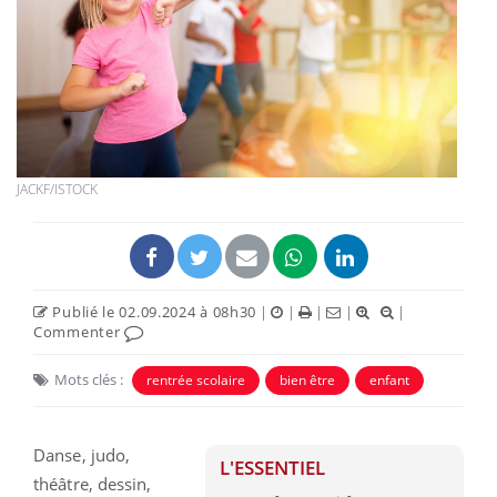
JACKF/ISTOCK
Publié le 02.09.2024 à 08h30
|
|
|
|
|
Commenter
Mots clés :
rentrée scolaire
bien être
enfant
Danse, judo,
L'ESSENTIEL
théâtre, dessin,