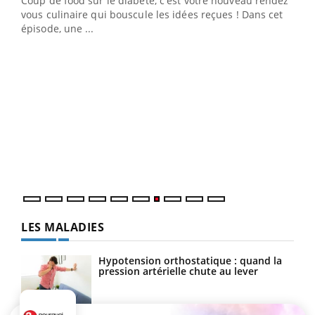
Coup de food sur le diabète, c'est votre nouveau rendez-
 en
vous culinaire qui bouscule les idées reçues ! Dans cet
u
épisode, une ...
Qua
You
"Les
trav
DRH 
LES MALADIES
Hypotension orthostatique : quand la
pression artérielle chute au lever