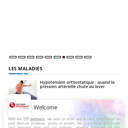
Qua
You
"Les
trav
DRH 
LES MALADIES
Hypotension orthostatique : quand la
pression artérielle chute au lever
Welcome
Drépanocytose : une déformation des
globules rouges aux conséquences
graves
With our 225
partners
, we wish to store and access information on
your devices (cookies, pixels in emails, etc.), combine and share
your personal data with our partners, whether collected on this