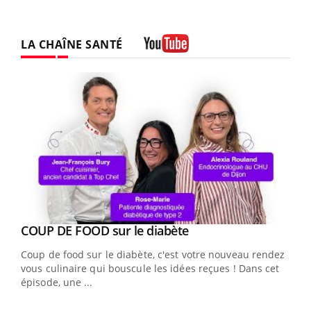
LA CHAÎNE SANTÉ
Youtube
Youtube
cès
COUP DE FOOD sur le diabète
Youtube
Coup de food sur le diabète, c'est votre nouveau rendez-
 en
vous culinaire qui bouscule les idées reçues ! Dans cet
u
épisode, une ...