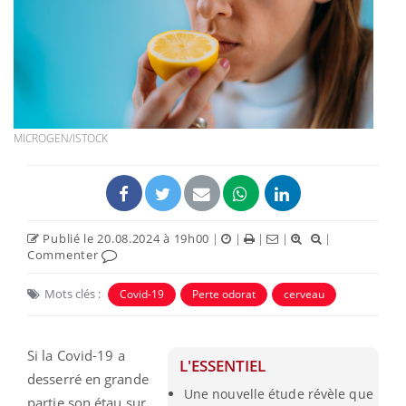
MICROGEN/ISTOCK
Publié le 20.08.2024 à 19h00
|
|
|
|
|
Commenter
Mots clés :
Covid-19
Perte odorat
cerveau
Si la Covid-19 a
L'ESSENTIEL
desserré en grande
Une nouvelle étude révèle que
partie son étau sur