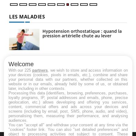
LES MALADIES
Hypotension orthostatique : quand la
pression artérielle chute au lever
Drépanocytose : une déformation des
globules rouges aux conséquences
Welcome
graves
With our 225
partners
, we wish to store and access information on
your devices (cookies, pixels in emails, etc.), combine and share
your personal data with our partners, whether collected on this
website or in our emails, already held by some of us, or obtained
Maladie de Charcot (Sclérose latérale
later, including in other contexts.
amyotrophique)
Processing this data (identifiers, browsing, preferences, purchases,
loyalty programs, IP, postal addresses and emails, phone, precise
geolocation, etc.) allows developing and offering you services,
content, commercial offers and ads across your devices and
screens (including by email, post, SMS, phone, audio, and video),
personalising them, measuring their performance, and analysing
audiences.
You can "accept all" and withdraw your consent at any time via the
"cookies" footer link
. You can also "set detailed preferences" and
object to processing activities not subject to consent. These