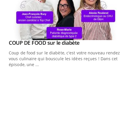
Youtube
cès
COUP DE FOOD sur le diabète
Youtube
Coup de food sur le diabète, c'est votre nouveau rendez-
 en
vous culinaire qui bouscule les idées reçues ! Dans cet
u
épisode, une ...
Qua
You
"Les
trav
DRH 