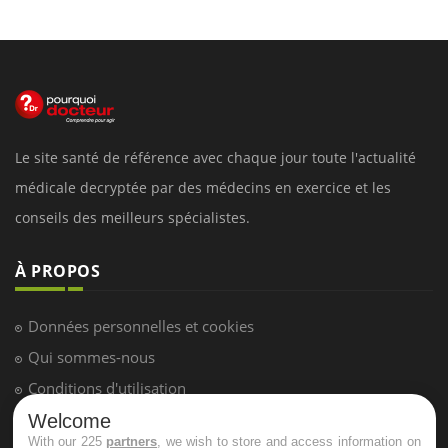
Le site santé de référence avec chaque jour toute l'actualité
médicale decryptée par des médecins en exercice et les
conseils des meilleurs spécialistes.
À PROPOS
Données personnelles et cookies
Qui sommes-nous
Conditions d'utilisation
Plan du site
Welcome
With our 225
partners
, we wish to store and access information on