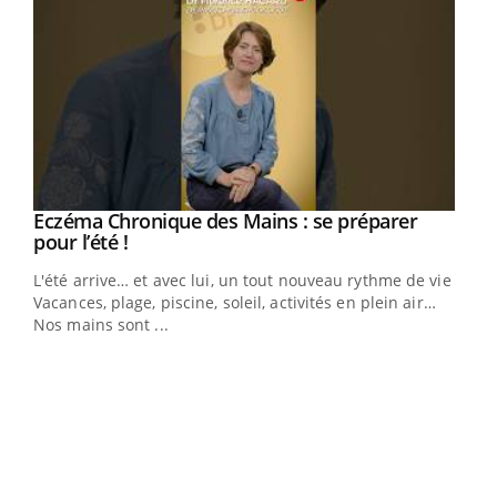
Eczéma Chronique des Mains : se préparer
Youtube
Youtube
pour l’été !
L'été arrive… et avec lui, un tout nouveau rythme de vie !
Vacances, plage, piscine, soleil, activités en plein air…
Nos mains sont ...
Dia
You
Le 
pers
ques