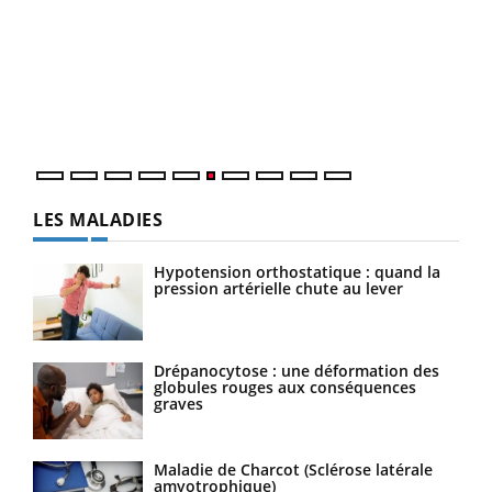
COU
You
Coup
vous
épis
LES MALADIES
Hypotension orthostatique : quand la
pression artérielle chute au lever
Drépanocytose : une déformation des
globules rouges aux conséquences
graves
Maladie de Charcot (Sclérose latérale
amyotrophique)