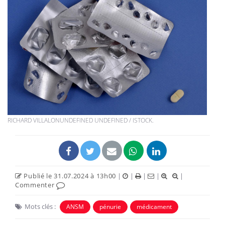
RICHARD VILLALONUNDEFINED UNDEFINED / ISTOCK.
Publié le 31.07.2024 à 13h00
|
|
|
|
|
Commenter
Mots clés :
ANSM
pénurie
médicament