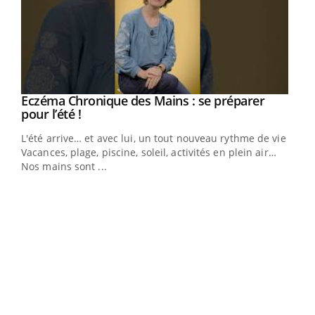
Eczéma Chronique des Mains : se préparer
Youtube
Youtube
pour l’été !
L'été arrive… et avec lui, un tout nouveau rythme de vie !
Vacances, plage, piscine, soleil, activités en plein air…
Nos mains sont ...
Dia
You
Le 
pers
ques