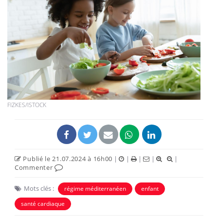
FIZKES/ISTOCK
Publié le 21.07.2024 à 16h00
|
|
|
|
|
Commenter
Mots clés :
régime méditerranéen
enfant
santé cardiaque