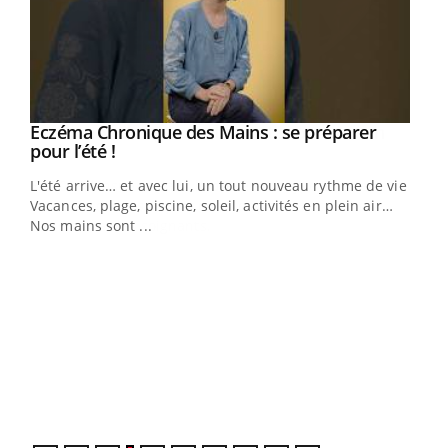
Eczéma Chronique des Mains : se préparer
Youtube
Youtube
pour l’été !
L'été arrive… et avec lui, un tout nouveau rythme de vie !
Vacances, plage, piscine, soleil, activités en plein air…
Nos mains sont ...
Dia
You
Le 
pers
ques