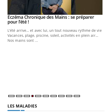
Eczéma Chronique des Mains : se préparer
Youtube
Youtube
pour l’été !
L'été arrive… et avec lui, un tout nouveau rythme de vie !
Vacances, plage, piscine, soleil, activités en plein air…
Nos mains sont ...
Dia
You
Le 
pers
ques
LES MALADIES