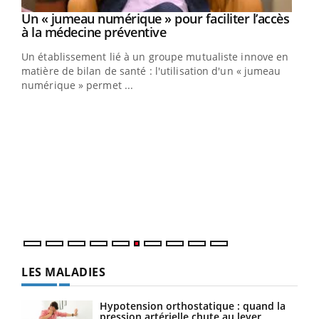
Un « jumeau numérique » pour faciliter l’accès
Youtube
Youtube
à la médecine préventive
Un établissement lié à un groupe mutualiste innove en
e
matière de bilan de santé : l'utilisation d'un « jumeau
numérique » permet ...
COU
You
Coup
vous
épis
LES MALADIES
Hypotension orthostatique : quand la
pression artérielle chute au lever