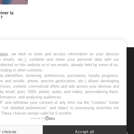
Pourquoi manger moins de
einer la
protéines pourrait finalement être
 ?
bénéfique
tners
, we wish to store and access information on your devices
in emails, etc.), combine and share your personal data with our
ER
ollected on this website or in our emails, already held by some of us,
ncluding in other contexts.
ta (identifiers, browsing, preferences, purchases, loyalty programs,
s les semaines les meilleures
es and emails, phone, precise geolocation, etc.) allows developing
ervices, content, commercial offers and ads across your devices and
 by email, post, SMS, phone, audio, and video), personalising them,
rformance, and analysing audiences.
l" and withdraw your consent at any time via the "cookies" footer
"set detailed preferences" and object to processing activities not
. These choices remain valid for 6 months.
RE
powered by
r choices
Accept all