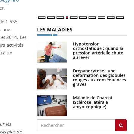
er.
 de 1.535
LES MALADIES
s une
 et 2014. Les
Hypotension
rs activités
orthostatique : quand la
u à un
pression artérielle chute
au lever
Drépanocytose : une
déformation des globules
rouges aux conséquences
graves
Maladie de Charcot
(Sclérose latérale
amyotrophique)
ur les
sis plus de