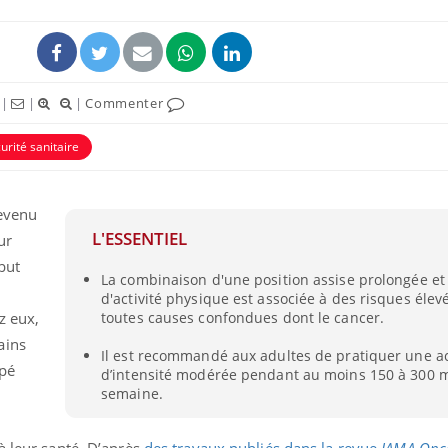
|
|
|
Commenter
urité sanitaire
ence en fer : comprendre pour
Insuline & Charge ment
tube
Youtube
Youtube
Yout
venir
osait en parler??
devenu
L'ESSENTIEL
ur
gue, irritabilité, brouillard mental ou
En 2026, l'insuline dans l
e alopécie… Les symptômes de la
reste entourée d'idées re
ébut
La combinaison d'une position assise prolongée e
nce en fer sont multiples ce qui la rend
patients comme parfois ch
d'activité physique est associée à des risques élev
z eux,
toutes causes confondues dont le cancer.
ains
Il est recommandé aux adultes de pratiquer une ac
apé
d’intensité modérée pendant au moins 150 à 300 
semaine.
à leur santé. D’après
des travaux publiés dans la revue
JAMA Onc