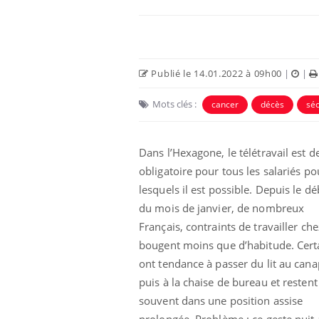
Publié le 14.01.2022 à 09h00
|
|
Mots clés :
cancer
décès
séc
Eczéma Chronique des Mains :
Car
Youtube
You
Youtube
expliquer ma maladie
pré
Dans l’Hexagone, le télétravail est 
obligatoire pour tous les salariés po
Il y a des sujets qui sont faciles à aborder...
Fati
d'autres non ! D'un côté, poser des
mêm
lesquels il est possible. Depuis le d
questions sur la maladie d'un proche c'est
care
du mois de janvier, de nombreux
montrer ...
...
Français, contraints de travailler che
bougent moins que d’habitude. Cert
ont tendance à passer du lit au can
puis à la chaise de bureau et restent
souvent dans une position assise
prolongée. Problème : ce geste nuit 