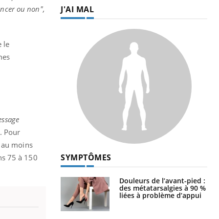
J'AI MAL
ancer ou non",
 le
mes
essage
. Pour
 au moins
SYMPTÔMES
ns 75 à 150
Douleurs de l’avant-pied :
des métatarsalgies à 90 %
liées à problème d’appui