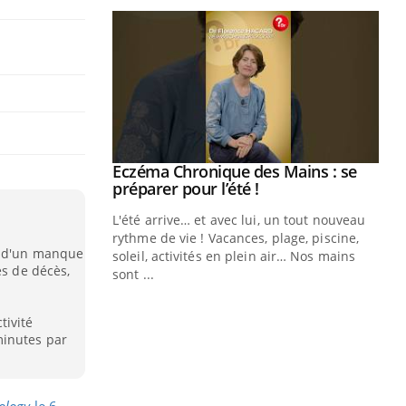
ale : et si on
Eczéma Chronique des Mains : se
Youtube
ube
Youtube
préparer pour l’été !
e diabète de type 2
L'été arrive… et avec lui, un tout nouveau
çues chez les
rythme de vie ! Vacances, plage, piscine,
t d'un manque
ez les soignants.
soleil, activités en plein air… Nos mains
és de décès,
sont ...
Di
You
Le 
tivité
minutes par
nom
dia
défi
ology
le 6