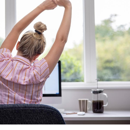
Pourquoi manger moins
Mordue 
de protéines pourrait
vacances
finalement être bénéfique
le coma
Grossesse et chaleur : ce
Mordue 
que dit la science
barracud
secouru
réflexe 
Le smartphone nuit-il à
Légionel
l'apprentissage de la
quelle e
lecture ?
contami