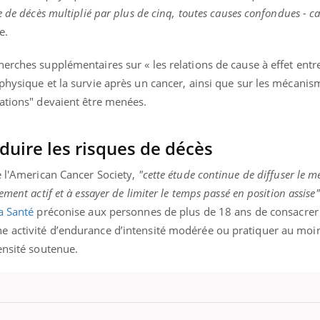
e de décès multiplié par plus de cinq, toutes causes confondues - c
e.
erches supplémentaires sur « les relations de cause à effet entre
physique et la survie après un cancer, ainsi que sur les mécanis
lations" devaient être menées.
duire les risques de décès
e l'American Cancer Society,
"cette étude continue de diffuser le m
ment actif et à essayer de limiter le temps passé en position assise"
a Santé
préconise aux personnes de plus de 18 ans de consacrer
e activité d’endurance d’intensité modérée ou pratiquer au moi
ensité soutenue.