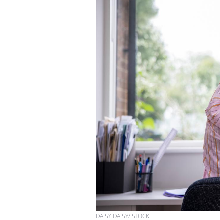
Pourquoi votre ventre
gâche-t-il les premiers
jours de vos vacances ?
Fortes chaleurs :
pourquoi le risque de
noyade grimpe-t-il ?
Le Viagra pourrait-il
freiner la propagation du
cancer ?
DAISY-DAISY/ISTOCK