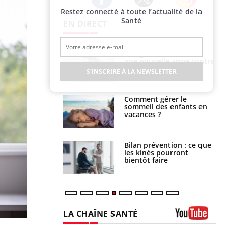
Restez connecté à toute l’actualité de la
Twitter
Facebook
Instagram
Santé
EN DIRECT
par une tique en
Allergies alimentaires :
, elle reste dans
une nouvelle arme contre
 pendant 42 jours
les réactions sévères
S'INSCRIRE À LA NEWSLETTER
par un
Comment gérer le
a, une petite fille
sommeil des enfants en
e grâce à un
vacances ?
essentiel
lose en Suisse :
Bilan prévention : ce que
st l’origine de la
les kinés pourront
nation ?
bientôt faire
LA CHAÎNE SANTÉ
Youtube