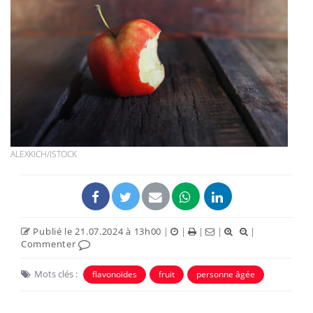
ALEXKICH/ISTOCK
Publié le 21.07.2024 à 13h00
|
|
|
|
|
Commenter
Mots clés :
flavonoïdes
fruit
personne âgée