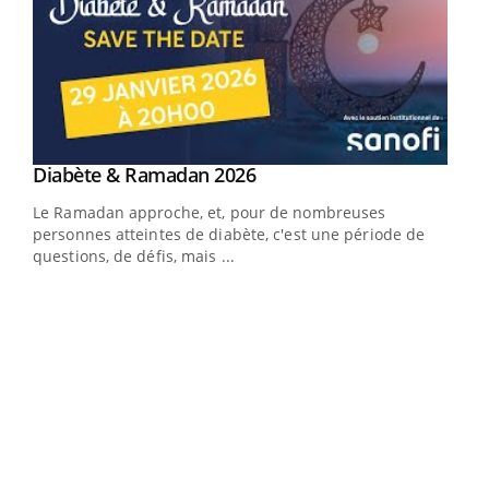
Youtube
Diabète & Ramadan 2026
Youtube
Le Ramadan approche, et, pour de nombreuses
vie !
personnes atteintes de diabète, c'est une période de
…
questions, de défis, mais ...
Un 
You
à l
Un é
mati
numé