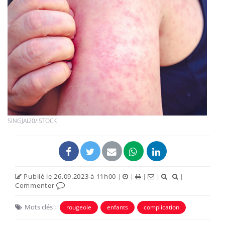
SINGJAI20/ISTOCK
Publié le 26.09.2023 à 11h00
|
|
|
|
|
Commenter
Mots clés :
rougeole
enfants
complication