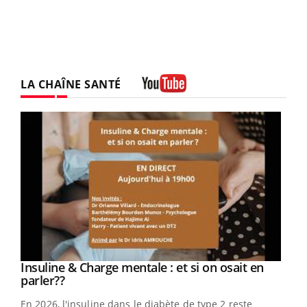
LA CHAÎNE SANTÉ
Youtube
Youtube
Insuline & Charge mentale : et si on osait en
Youtube
Youtube
parler??
En 2026, l'insuline dans le diabète de type 2 reste