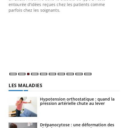
entourée d'idées reçues chez les patients comme
parfois chez les soignants.
Ecz
You
pour
L'ét
Vaca
Nos 
LES MALADIES
Hypotension orthostatique : quand la
pression artérielle chute au lever
Drépanocytose : une déformation des