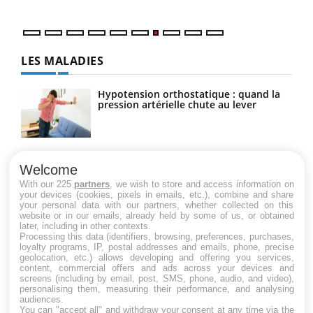
LES MALADIES
Hypotension orthostatique : quand la
pression artérielle chute au lever
Drépanocytose : une déformation des
globules rouges aux conséquences
Welcome
graves
With our 225
partners
, we wish to store and access information on
your devices (cookies, pixels in emails, etc.), combine and share
your personal data with our partners, whether collected on this
website or in our emails, already held by some of us, or obtained
Maladie de Charcot (Sclérose latérale
later, including in other contexts.
amyotrophique)
Processing this data (identifiers, browsing, preferences, purchases,
loyalty programs, IP, postal addresses and emails, phone, precise
geolocation, etc.) allows developing and offering you services,
content, commercial offers and ads across your devices and
screens (including by email, post, SMS, phone, audio, and video),
personalising them, measuring their performance, and analysing
audiences.
You can "accept all" and withdraw your consent at any time via the