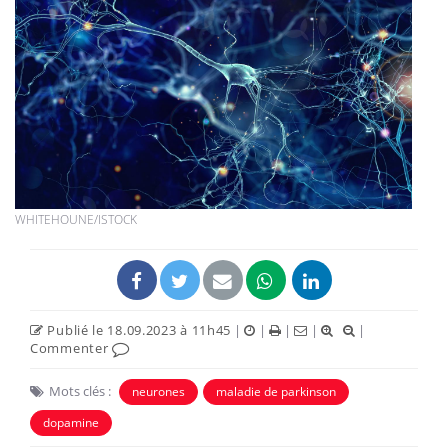
WHITEHOUNE/ISTOCK
Publié le 18.09.2023 à 11h45
|
|
|
|
|
Commenter
Mots clés :
neurones
maladie de parkinson
dopamine