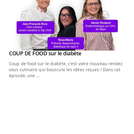
Youtube
cès
COUP DE FOOD sur le diabète
Youtube
Coup de food sur le diabète, c'est votre nouveau rendez-
 en
vous culinaire qui bouscule les idées reçues ! Dans cet
u
épisode, une ...
Qua
You
"Les
trav
DRH 