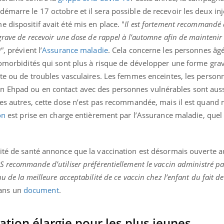
émarre le 17 octobre et il sera possible de recevoir les deux inj
 dispositif avait été mis en place. "
Il est fortement recommandé
grave de recevoir une dose de rappel à l’automne afin de maintenir 
9"
, prévient l’
Assurance maladie
. Cela concerne les personnes âg
 comorbidités qui sont plus à risque de développer une forme g
ète ou de troubles vasculaires. Les femmes enceintes, les person
 Ehpad ou en contact avec des personnes vulnérables sont aussi
 les autres, cette dose n’est pas recommandée, mais il est quan
on
est prise en charge entièrement par l’Assurance maladie, quel 
rité de santé annonce que la vaccination est désormais ouverte a
S recommande d’utiliser préférentiellement le vaccin administré pa
 de la meilleure acceptabilité de ce vaccin chez l’enfant du fait de
dans un
document
.
ation élargie
pour les plus jeunes