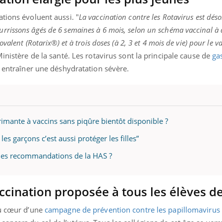
tions évoluent aussi. "
La vaccination contre les Rotavirus est dés
rissons âgés de 6 semaines à 6 mois, selon un schéma vaccinal à 
valent (Rotarix®) et à trois doses (à 2, 3 et 4 mois de vie) pour le v
Youtube
bète & Ramadan 2026
Un « jumeau numériq
tube
Youtube
 Ministère de la santé. Les rotavirus sont la principale cause de
ga
faciliter l’accès à la 
Ramadan approche, et, pour de
Youtube
préventive
t entraîner une déshydratation sévère.
breuses personnes atteintes de
Un établissement lié à u
ète, c'est une période de questions, de
mutualiste innove en mat
s, mais ...
santé : l'utilisation d'un 
numérique » permet ...
imante à vaccins sans piqûre bientôt disponible ?
les garçons c’est aussi protéger les filles”
t les recommandations de la HAS ?
accination proposée à tous les élèves d
au cœur d’une
campagne de prévention contre les papillomaviru