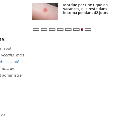
i manger moins
Mordue par une tique en
éines pourrait
vacances, elle reste dans
ent être bénéfique
le coma pendant 42 jours
ns
in août.
4 vaccins, mais
de la santé
.
 ans, les
t administrer
 de