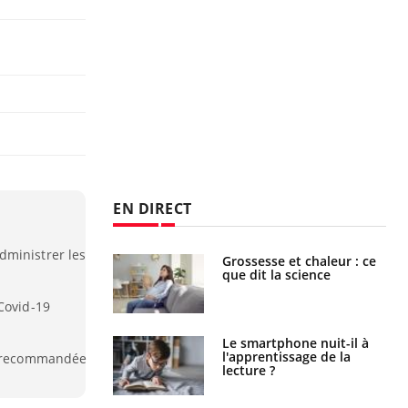
EN DIRECT
dministrer les
haleurs :
Grossesse et chaleur : ce
i le risque de
que dit la science
rimpe-t-il ?
Covid-19
a pourrait-il
Le smartphone nuit-il à
la propagation du
l'apprentissage de la
nt recommandée
lecture ?