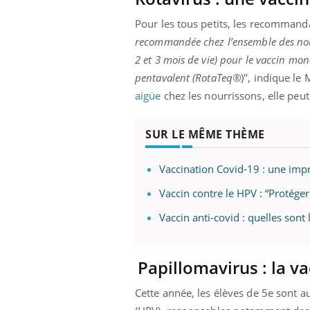
Pour les tous petits, les recommanda
recommandée chez l’ensemble des nour
2 et 3 mois de vie) pour le vaccin mono
ale : et si on
Eczéma Chronique des Mains : se
Dia
Youtube
You
ube
Youtube
pentavalent (RotaTeq®
)", indique le
préparer pour l’été !
Le 
aigüe
chez les nourrissons, elle peu
 diabète de type 2
L'été arrive… et avec lui, un tout nouveau
nom
ues chez les
rythme de vie ! Vacances, plage, piscine,
diab
ez les soignants.
soleil, activités en plein air… Nos mains
défi
SUR LE MÊME THÈME
sont ...
Vaccination Covid-19 : une impr
Vaccin contre le HPV : “Protéger 
Vaccin anti-covid : quelles son
Papillomavirus : la v
Cette année, les élèves de 5e sont 