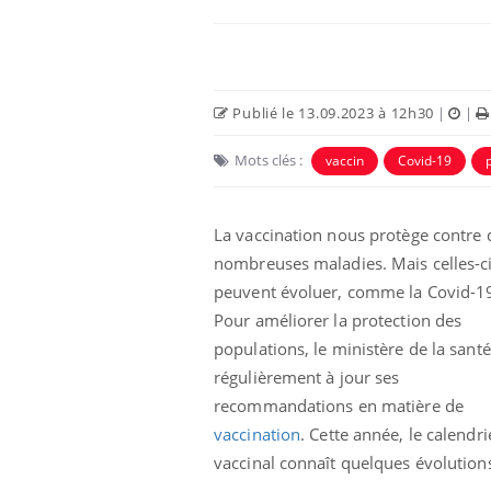
Publié le 13.09.2023 à 12h30
|
|
Mots clés :
vaccin
Covid-19
La vaccination nous protège contre 
nombreuses maladies. Mais celles-c
peuvent évoluer, comme la Covid-1
 oublier les
Chikungunya, dengue,
Pour améliorer la protection des
n vacances ?
West Nile : que se passe-
t-il dans le sud de la
populations, le ministère de la sant
France ?
régulièrement à jour ses
recommandations en matière de
 connectés :
Les médicaments GLP-1
le travail
protègent-ils aussi les os
vaccination
. Cette année, le calendri
de plus en plus
?
soirées
vaccinal connaît quelques évolution