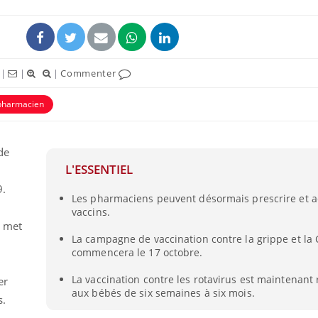
|
|
|
Commenter
pharmacien
de
L'ESSENTIEL
i
9.
Les pharmaciens peuvent désormais prescrire et a
La sieste empêche-t-elle
Fortes c
vaccins.
de dormir la nuit ?
pourquo
noyade g
é met
La campagne de vaccination contre la grippe et la 
commencera le 17 octobre.
VIH : la fin du comprimé
Le Viagr
tous les jours se profile-t-
freiner 
La vaccination contre les rotavirus est maintena
er
elle enfin ?
cancer ?
aux bébés de six semaines à six mois.
s.