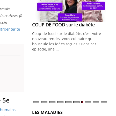
ormais
deux doses (à
accin
Youtube
ue » pour
COUP DE FOOD sur le diabète
Youtube
stroentérite
médecine
Coup de food sur le diabète, c'est votre
nouveau rendez-vous culinaire qui
n groupe
bouscule les idées reçues ! Dans cet
ière de bilan de
épisode, une ...
« jumeau
Qu
You
êtr
"Le
qua
Doc
dir
e 5e
s humains
LES MALADIES