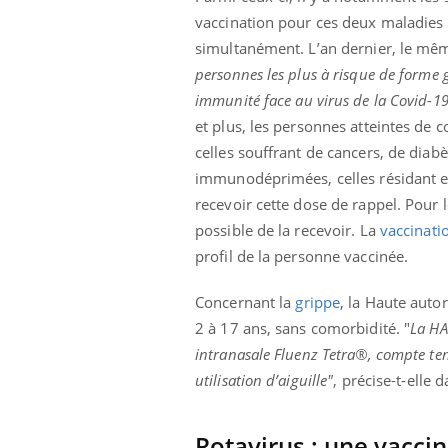
vaccination pour ces deux maladies d
simultanément. L’an dernier, le même
personnes les plus à risque de forme 
immunité
face au virus de la Covid-1
et plus, les personnes atteintes de
celles souffrant de cancers, de diab
immunodéprimées, celles résidant en
recevoir cette dose de rappel. Pour
possible de la recevoir. La
vaccinati
profil de la personne vaccinée.
Concernant la
grippe
, la Haute auto
2 à 17 ans, sans comorbidité. "
La HA
intranasale Fluenz Tetra®, compte tenu
utilisation d’aiguille"
, précise-t-elle 
Rotavirus : une vaccin