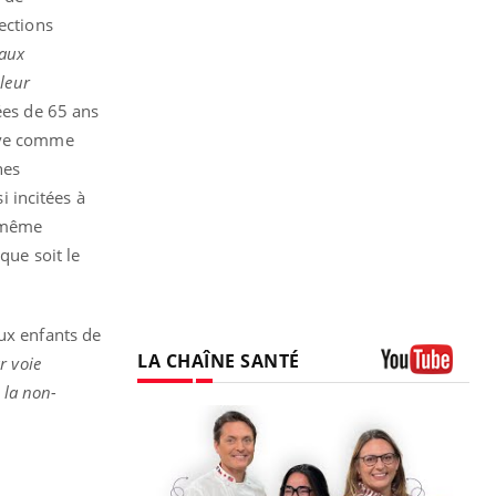
ections
 aux
leur
ées de 65 ans
rave comme
nes
 incitées à
d même
que soit le
ux enfants de
LA CHAÎNE SANTÉ
r voie
Youtube
 la non-