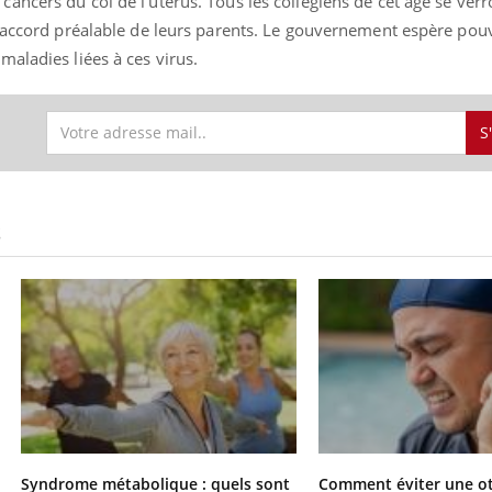
ancers du col de l’utérus. Tous les collégiens de cet âge se ver
s accord préalable de leurs parents. Le gouvernement espère pou
aladies liées à ces virus.
S
S
Syndrome métabolique : quels sont
Comment éviter une ot