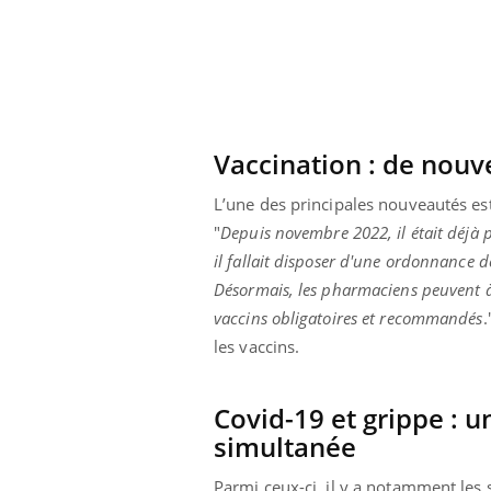
olorectal : une
Cytomégalovirus : ce qui
e simple aurait
change dans la prise en
a donne au Pays
charge des femmes
enceintes
Vaccination : de nou
L’une des principales nouveautés e
"
Depuis novembre 2022, il était déjà p
il fallait disposer d'une ordonnance 
Désormais, les pharmaciens peuvent à 
vaccins obligatoires et recommandés
.
les vaccins.
Covid-19 et grippe : 
simultanée
Parmi ceux-ci, il y a notamment les