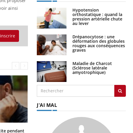
ront proposer
voir
ainsi
Hypotension
orthostatique : quand la
pression artérielle chute
au lever
'inscrire
Drépanocytose : une
déformation des globules
rouges aux conséquences
graves
Maladie de Charcot
(Sclérose latérale
amyotrophique)
J'AI MAL
Hantavirus : un cas détecté chez un
ite pendant