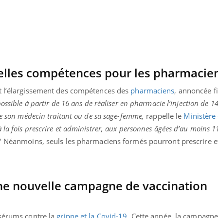
Pourquoi votre ventre
Pourquo
gâche-t-il les premiers
de prot
jours de vos vacances ?
finalem
velles compétences pour les pharmacie
st l’élargissement des compétences des
pharmaciens
, annoncée f
ossible à partir de 16 ans de réaliser en pharmacie l’injection de 1
de son médecin traitant ou de sa sage-femme,
rappelle le
Ministère 
la fois prescrire et administrer, aux personnes âgées d’au moins 11
" Néanmoins, seuls les pharmaciens formés pourront prescrire e
une nouvelle campagne de vaccination
 sérums contre la
grippe et la Covid-19
. Cette année, la campagne