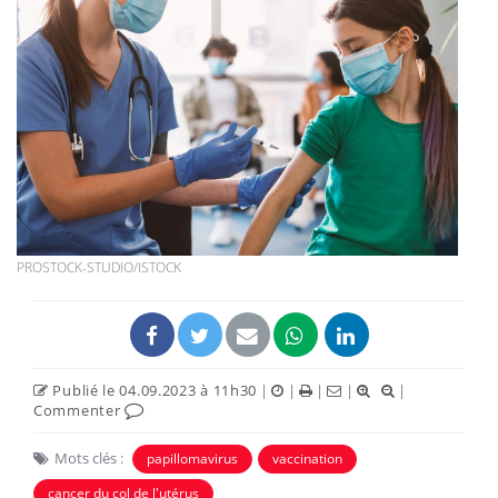
PROSTOCK-STUDIO/ISTOCK
Publié le 04.09.2023 à 11h30
|
|
|
|
|
Commenter
Mots clés :
papillomavirus
vaccination
cancer du col de l'utérus