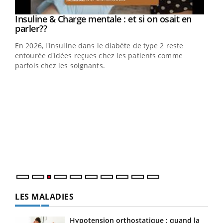
Youtube
Insuline & Charge mentale : et si on osait en
Youtube
Youtube
parler??
En 2026, l'insuline dans le diabète de type 2 reste
entourée d'idées reçues chez les patients comme
parfois chez les soignants.
Ecz
You
pour
L'ét
Vaca
Nos 
LES MALADIES
Hypotension orthostatique : quand la