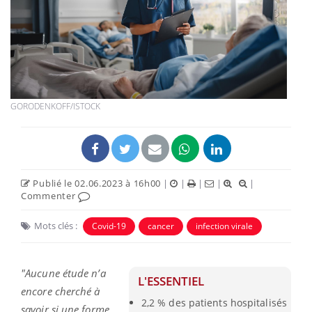
GORODENKOFF/ISTOCK
Publié le 02.06.2023 à 16h00
|
|
|
|
|
Commenter
Mots clés :
Covid-19
cancer
infection virale
"Aucune étude n’a
L'ESSENTIEL
encore cherché à
2,2 % des patients hospitalisés
savoir si une forme