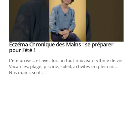
Eczéma Chronique des Mains : se préparer
Youtube
Youtube
pour l’été !
L'été arrive… et avec lui, un tout nouveau rythme de vie !
Vacances, plage, piscine, soleil, activités en plein air…
Nos mains sont ...
Youtube
Diabète & Ramadan 2026
Un 
Youtube
You
à l
Le Ramadan approche, et, pour de nombreuses
Un é
personnes atteintes de diabète, c'est une période de
mati
questions, de défis, mais ...
numé