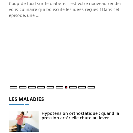
Coup de food sur le diabète, c'est votre nouveau rendez-
 en
vous culinaire qui bouscule les idées reçues ! Dans cet
u
épisode, une ...
Qua
You
"Les
trav
DRH 
LES MALADIES
Hypotension orthostatique : quand la
pression artérielle chute au lever