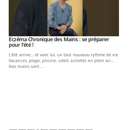
Youtube
Eczéma Chronique des Mains : se préparer
Diabète & Ramadan 2026
Youtube
Youtube
Youtube
pour l’été !
Le Ramadan approche, et, pour de nombreuses
L'été arrive… et avec lui, un tout nouveau rythme de vie !
personnes atteintes de diabète, c'est une période de
Vacances, plage, piscine, soleil, activités en plein air…
questions, de défis, mais ...
Nos mains sont ...
Un 
You
à l
Un é
mati
numé