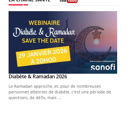
Youtube
Youtube
Diabète & Ramadan 2026
Youtube
Le Ramadan approche, et, pour de nombreuses
vie !
personnes atteintes de diabète, c'est une période de
…
questions, de défis, mais ...
Un 
You