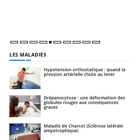
à l
Un é
mati
numé
LES MALADIES
Hypotension orthostatique : quand la
pression artérielle chute au lever
Drépanocytose : une déformation des
globules rouges aux conséquences
graves
Maladie de Charcot (Sclérose latérale
amyotrophique)