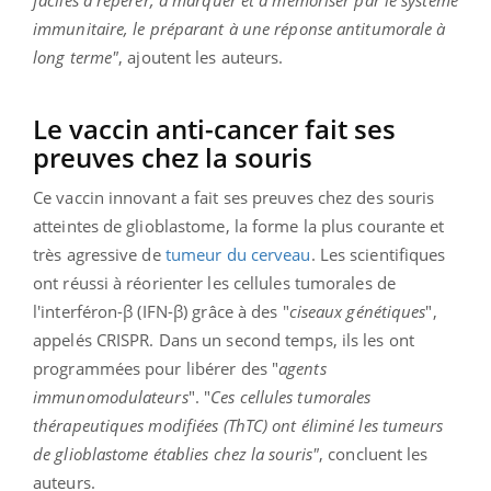
faciles à repérer, à marquer et à mémoriser par le système
immunitaire, le préparant à une réponse antitumorale à
long terme"
, ajoutent les auteurs.
Le vaccin anti-cancer fait ses
preuves chez la souris
Ce vaccin innovant a fait ses preuves chez des souris
atteintes de glioblastome, la forme la plus courante et
très agressive de
tumeur du cerveau
. Les scientifiques
ont réussi à réorienter les cellules tumorales de
l'interféron-β (IFN-β) grâce à des "
ciseaux
génétiques
",
appelés CRISPR. Dans un second temps, ils les ont
programmées pour libérer des "
agents
immunomodulateurs
". "
Ces cellules tumorales
thérapeutiques modifiées (ThTC) ont éliminé les tumeurs
de glioblastome établies chez la souris"
, concluent les
auteurs.