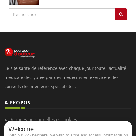
Le site santé de référence avec chaque jour toute l'actualité
médicale decryptée par des médecins en exercice et les
conseils des meilleurs spécialistes.
À PROPOS
Données personnelles et cookies
Welcome
Qui sommes-nous
With our 225
partners
, we wish to store and access information on