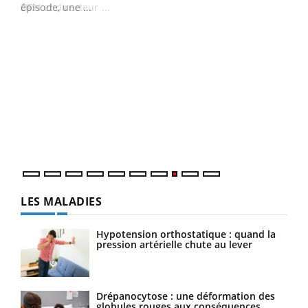
épisode, une ...
DRH et directeur ...
Ecz
You
(3/3
Dans
vous
quot
LES MALADIES
Hypotension orthostatique : quand la
pression artérielle chute au lever
Drépanocytose : une déformation des
globules rouges aux conséquences