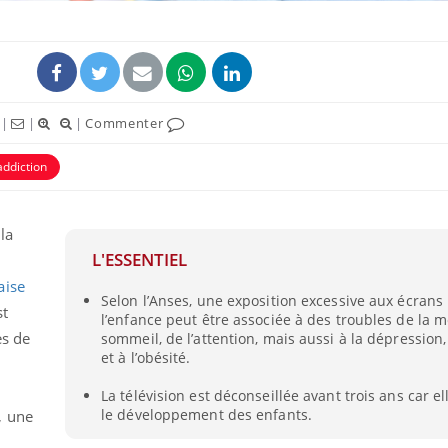
|
|
|
Commenter
addiction
ence en fer : comprendre pour
Insuline & Charge ment
tube
Youtube
Youtube
Yout
venir
osait en parler??
la
gue, irritabilité, brouillard mental ou
En 2026, l'insuline dans l
L'ESSENTIEL
e alopécie… Les symptômes de la
reste entourée d'idées re
nce en fer sont multiples ce qui la rend
patients comme parfois ch
aise
Selon l’Anses, une exposition excessive aux écran
st
l’enfance peut être associée à des troubles de la 
ès de
sommeil, de l’attention, mais aussi à la dépression,
et à l’obésité.
La télévision est déconseillée avant trois ans car el
le développement des enfants.
, une