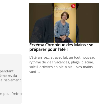
ale : et si on
Eczéma Chronique des Mains : se
Youtube
ube
Youtube
préparer pour l’été !
e diabète de type 2
L'été arrive… et avec lui, un tout nouveau
çues chez les
rythme de vie ! Vacances, plage, piscine,
ez les soignants.
soleil, activités en plein air… Nos mains
s pendant
sont ...
Di
mémoire, du
You
 à l’isolement
Le 
nom
le peut freiner
dia
défi