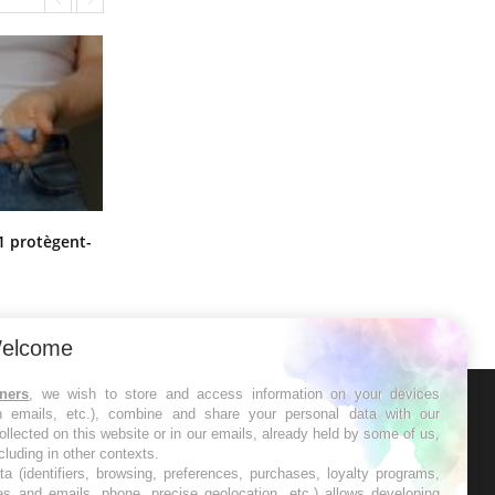
Cytomégalovirus : ce qui change
1 protègent-
dans la prise en charge des femmes
enceintes
elcome
tners
, we wish to store and access information on your devices
in emails, etc.), combine and share your personal data with our
ER
ollected on this website or in our emails, already held by some of us,
ncluding in other contexts.
ta (identifiers, browsing, preferences, purchases, loyalty programs,
s les semaines les meilleures
es and emails, phone, precise geolocation, etc.) allows developing