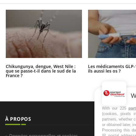
Chikungunya, dengue, West Nile :
Les médicaments GLP-
que se passe-t-il dans le sud de la
ils aussi les os ?
France ?
W
With our 225
par
(cookies, pixels 
À PROPOS
NEWSLETT
partners, whether c
or obtained later, i
Processing this da
Recevez toute
Données personnelles et cookies
IP, postal address