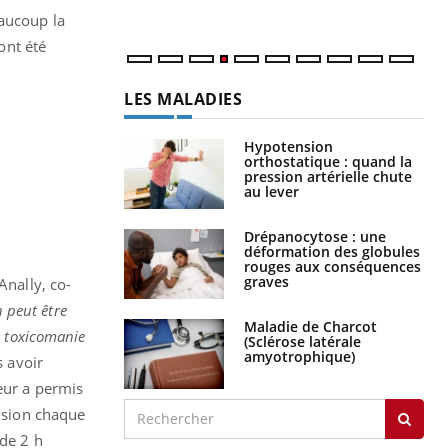
eaucoup la
ont été
LES MALADIES
Hypotension
orthostatique : quand la
pression artérielle chute
au lever
Drépanocytose : une
déformation des globules
rouges aux conséquences
graves
nally, co-
n peut être
Maladie de Charcot
a toxicomanie
(Sclérose latérale
amyotrophique)
s avoir
leur a permis
vision chaque
 de 2 h