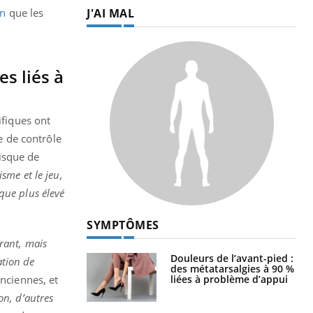
J'AI MAL
on
que les
es liés à
ifiques ont
ve de contrôle
isque de
sme et le jeu,
sque plus élevé
SYMPTÔMES
rant, mais
Douleurs de l’avant-pied :
ation de
des métatarsalgies à 90 %
liées à problème d’appui
nciennes, et
ion, d’autres