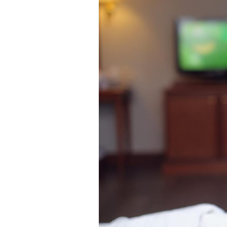
Cancer colorectal : une
stratégie simple aurait
changé la donne au Pays
basque
Chikungunya, dengue,
West Nile : que se passe-
t-il dans le sud de la
France ?
Les médicaments GLP-1
protègent-ils aussi les os
?