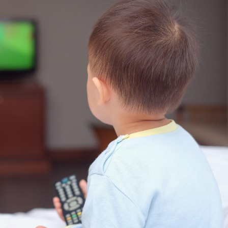
Cytomégalovirus : ce qui
Pourquo
change dans la prise en
gâche-t-
charge des femmes
jours de
enceintes
La sieste empêche-t-elle
Fortes c
de dormir la nuit ?
pourquo
noyade g
VIH : la fin du comprimé
Le Viagr
tous les jours se profile-t-
freiner 
elle enfin ?
cancer ?