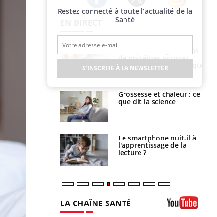
Restez connecté à toute l’actualité de la
Twitter
Facebook
Instagram
Santé
EN DIRECT
i votre ventre
Pourquoi manger moins
il les premiers
de protéines pourrait
 vos vacances ?
finalement être bénéfique
S'INSCRIRE À LA NEWSLETTER
haleurs :
Grossesse et chaleur : ce
i le risque de
que dit la science
rimpe-t-il ?
a pourrait-il
Le smartphone nuit-il à
la propagation du
l'apprentissage de la
lecture ?
LA CHAÎNE SANTÉ
Youtube