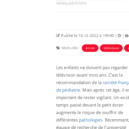
YAOINLOVE/ISTOCK
Publié le 10.12.2022 à 19h00
|
|
Mots clés :
écran
télévision
Eczéma Chronique des Mains :
Car
Youtube
You
Youtube
expliquer ma maladie
pré
Les enfants ne doivent pas regarder 
Il y a des sujets qui sont faciles à aborder...
Fati
télévision avant trois ans. C’est la
d'autres non ! D'un côté, poser des
mêm
questions sur la maladie d'un proche c'est
care
recommandation de la
société franç
montrer ...
...
de pédiatrie
. Mais après cet âge, il e
important de rester vigilant. Un exc
temps passé devant le petit écran
augmente le risque de souffrir de
différentes
pathologies
. Récemment
équipe de recherche de l’université