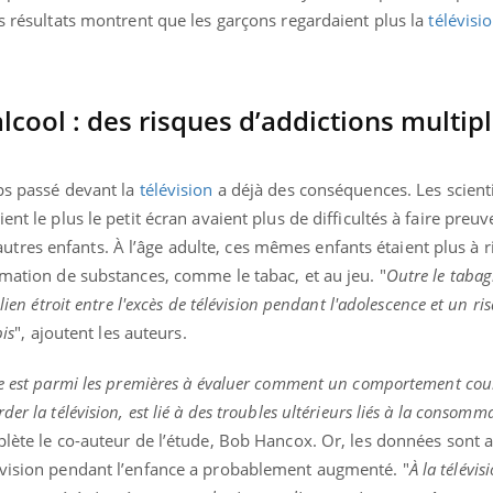
es résultats montrent que les garçons regardaient plus la
télévisi
lcool : des risques d’addictions multipl
mps passé devant la
télévision
a déjà des conséquences. Les scient
ent le plus le petit écran avaient plus de difficultés à faire preu
res enfants. À l’âge adulte, ces mêmes enfants étaient plus à r
mmation de substances, comme le tabac, et au jeu. "
Outre le tabagi
lien étroit entre l'excès de télévision pendant l'adolescence et un ri
bis
", ajoutent les auteurs.
he est parmi les premières à évaluer comment un comportement cou
er la télévision, est lié à des troubles ultérieurs liés à la consomm
plète le co-auteur de l’étude, Bob Hancox. Or, les données sont a
évision pendant l’enfance a probablement augmenté. "
À la télévis