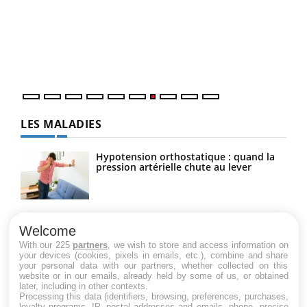
"Les
trav
DRH 
LES MALADIES
Hypotension orthostatique : quand la
pression artérielle chute au lever
Drépanocytose : une déformation des
globules rouges aux conséquences
Welcome
graves
With our 225
partners
, we wish to store and access information on
your devices (cookies, pixels in emails, etc.), combine and share
your personal data with our partners, whether collected on this
website or in our emails, already held by some of us, or obtained
Maladie de Charcot (Sclérose latérale
later, including in other contexts.
amyotrophique)
Processing this data (identifiers, browsing, preferences, purchases,
loyalty programs, IP, postal addresses and emails, phone, precise