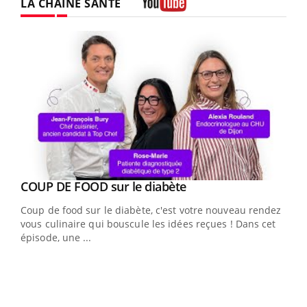
LA CHAÎNE SANTÉ
Youtube
Youtube
cès
COUP DE FOOD sur le diabète
Youtube
Coup de food sur le diabète, c'est votre nouveau rendez-
 en
vous culinaire qui bouscule les idées reçues ! Dans cet
u
épisode, une ...
Qua
You