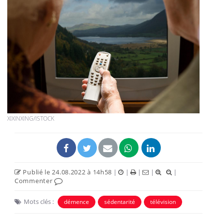
XIXINXING/ISTOCK
Publié le 24.08.2022 à 14h58
|
|
|
|
|
Commenter
Mots clés :
démence
sédentarité
télévision