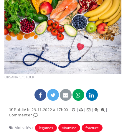
OKSANA_S/ISTOCK
Publié le 29.11.2022 à 17h00
|
|
|
|
|
Commenter
Mots clés :
légumes
vitamine
fracture