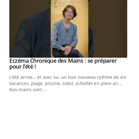
Eczéma Chronique des Mains : se préparer
Youtube
Youtube
pour l’été !
L'été arrive… et avec lui, un tout nouveau rythme de vie !
Vacances, plage, piscine, soleil, activités en plein air…
Nos mains sont ...
Dia
You
Le 
pers
ques