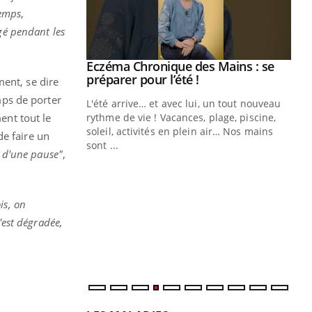
temps
,
gé pendant les
Eczéma Chronique des Mains : se
Youtube
Youtube
préparer pour l’été !
ment, se dire
emps de porter
L'été arrive… et avec lui, un tout nouveau
ent tout le
rythme de vie ! Vacances, plage, piscine,
soleil, activités en plein air… Nos mains
de faire un
sont ...
r d'une pause"
,
Youtube
Diabète & Ramadan 2026
Un
Youtube
You
fac
Le Ramadan approche, et, pour de
pr
nombreuses personnes atteintes de
is, on
Un 
diabète, c'est une période de questions, de
'est dégradée,
mut
défis, mais ...
san
num