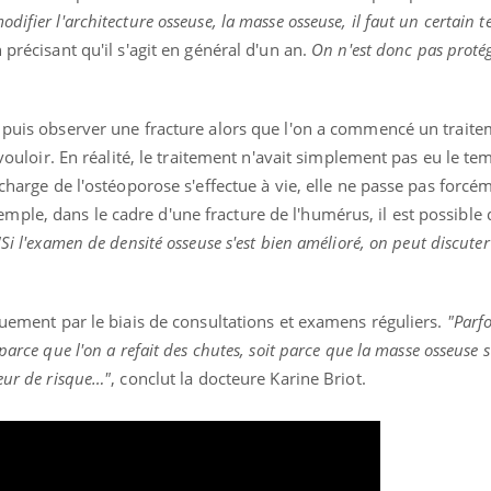
ifier l'architecture osseuse, la masse osseuse, il faut un certain 
 précisant qu'il s'agit en général d'un an.
On n'est donc pas proté
uline & Charge mentale : et si on
tube
Youtube
it en parler??
 puis observer une fracture alors que l'on a commencé un traite
n vouloir. En réalité, le traitement n'avait simplement pas eu le t
026, l'insuline dans le diabète de type 2
 charge de l'ostéoporose s'effectue à vie, elle ne passe pas forcém
e entourée d'idées reçues chez les
ients comme parfois chez les soignants.
le, dans le cadre d'une fracture de l'humérus, il est possible 
"Si l'examen de densité osseuse s'est bien amélioré, on peut discute
iquement par le biais de consultations et examens réguliers.
"Parfo
parce que l'on a refait des chutes, soit parce que la masse osseuse s
eur de risque…"
, conclut la docteure Karine Briot.