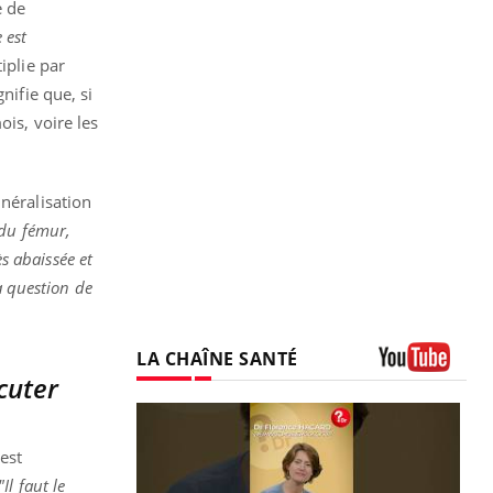
e de
 est
iplie par
nifie que, si
ois, voire les
inéralisation
 du fémur,
ès abaissée et
a question de
LA CHAÎNE SANTÉ
cuter
Youtube
est
"Il faut le