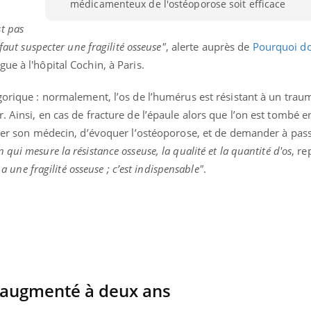
médicamenteux de l'ostéoporose soit efficace
Les médicaments GLP-1
protègent-ils aussi les os
st pas
?
faut suspecter une fragilité osseuse"
, alerte auprès de
Pourquoi do
ue à l'hôpital Cochin, à Paris.
gorique : normalement, l’os de l’humérus est résistant à un tra
. Ainsi, en cas de fracture de l’épaule alors que l’on est tombé 
ulter son médecin, d’évoquer l’ostéoporose, et de demander à pas
 qui mesure la résistance osseuse, la qualité et la quantité d'os
, r
 a une fragilité osseuse ; c’est indispensable"
.
e augmenté à deux ans