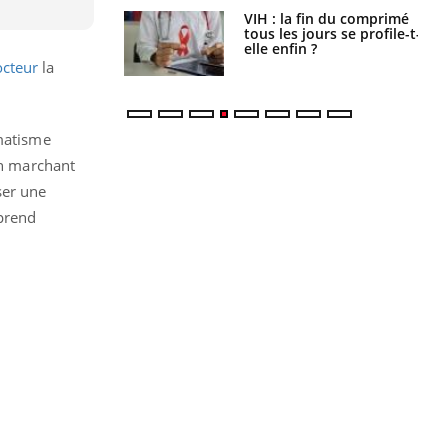
VIH : la fin du comprimé
Le Viagra pourrait-il
tous les jours se profile-t-
freiner la propagation du
elle enfin ?
cancer ?
cteur
la
umatisme
en marchant
ser une
eprend