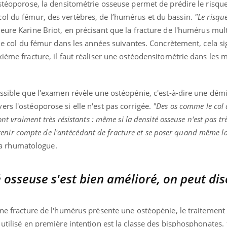
ostéoporose, la densitométrie osseuse permet de prédire le risqu
ol du fémur, des vertèbres, de l’humérus et du bassin.
"Le risque
teure Karine Briot, en précisant que la fracture de l'humérus mult
 le col du fémur dans les années suivantes. Concrètement, cela sig
ième fracture, il faut réaliser une ostéodensitométrie dans les m
ossible que l'examen révèle une ostéopénie, c'est-à-dire une dém
rs l'ostéoporose si elle n'est pas corrigée.
"Des os comme le col
nt vraiment très résistants : même si la densité osseuse n'est pas tr
ut tenir compte de l'antécédant de fracture et se poser quand même l
la rhumatologue.
 osseuse s'est bien amélioré, on peut dis
une fracture de l'humérus présente une ostéopénie, le traitement 
 utilisé en première intention est la classe des bisphosphonates.