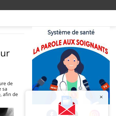
eur
ure de
e sa
, afin de
Publicité