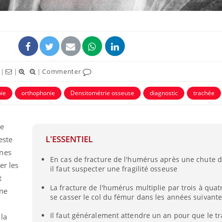
|
|
|
Commenter
ie
orthophonie
Densitométrie osseuse
diagnostic
trachée
de
L'ESSENTIEL
este
Cancer colorectal : une
stratégie simple aurait
nnes
changé la donne au Pays
En cas de fracture de l'humérus après une chute d
basque
er les
il faut suspecter une fragilité osseuse
t
Chikungunya, dengue,
La fracture de l'humérus multiplie par trois à quat
une
West Nile : que se passe-
se casser le col du fémur dans les années suivant
t-il dans le sud de la
France ?
Il faut généralement attendre un an pour que le t
 la