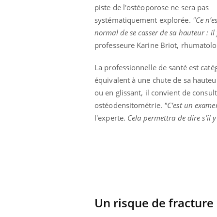
piste de l'ostéoporose ne sera pas
 infantile : un
Toujours connectés :
s’interroge sur
comment le travail
systématiquement explorée.
"Ce n’e
 élevé en France
empiète de plus en plus
sur nos soirées
normal de se casser de sa hauteur : il 
professeure Karine Briot, rhumatolog
La professionnelle de santé est caté
équivalent à une chute de sa hauteur
ou en glissant, il convient de cons
ostéodensitométrie.
"C’est un examen
l'experte.
Cela permettra de dire s’il y
Un risque de fractur