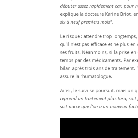
débuter assez rapidement car, pour mod
explique la docteure Karine Briot, en
six à neuf premiers mois"
.
 Mains :
Carence en fer : comprendre pour
Ins
Youtube
You
Youtube
Youtube
prévenir
osa
Le risque : attendre trop longtemps,
qu'il n'est pas efficace et ne plus e
aciles à aborder...
Fatigue, irritabilité, brouillard mental ou
En 2
ses fruits. Néanmoins, si la prise en
poser des
même alopécie… Les symptômes de la
rest
'un proche c'est
carence en fer sont multiples ce qui la rend
pat
temps par des médicaments. Par exemp
...
bilan après trois ans de traitement.
assure la rhumatologue.
Ainsi, le suivi se poursuit, mais un
reprend un traitement plus tard, soit 
soit parce que l'on a un nouveau fact