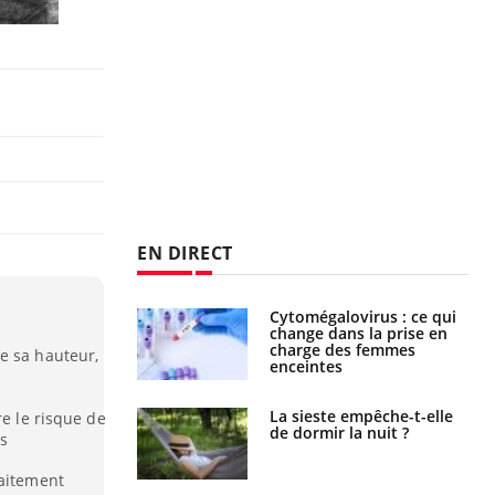
EN DIRECT
Cytomégalovirus : ce qui
Pourquoi votre ventre
change dans la prise en
gâche-t-il les premiers
charge des femmes
jours de vos vacances ?
e sa hauteur,
enceintes
La sieste empêche-t-elle
Fortes chaleurs :
re le risque de
de dormir la nuit ?
pourquoi le risque de
es
noyade grimpe-t-il ?
raitement