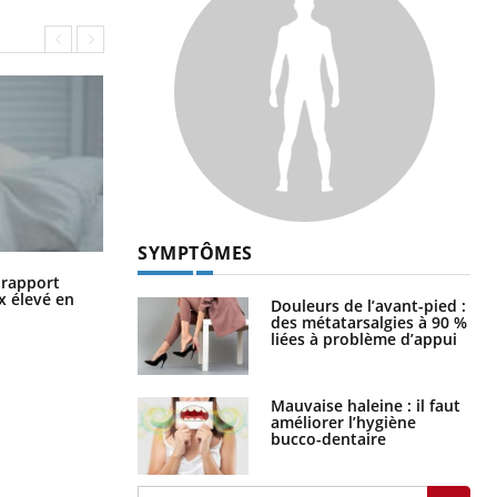
SYMPTÔMES
Grossesse à risque : ce jus naturel
n rapport
attire l'attention des chercheurs
x élevé en
Douleurs de l’avant-pied :
des métatarsalgies à 90 %
liées à problème d’appui
Mauvaise haleine : il faut
améliorer l’hygiène
bucco-dentaire