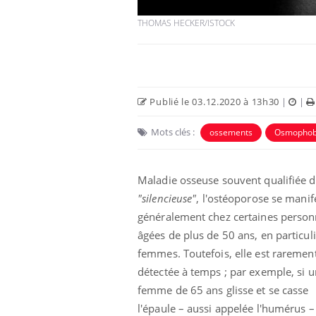
THOMAS HECKER/ISTOCK
Publié le 03.12.2020 à 13h30
|
|
Mots clés :
ossements
Osmophob
Maladie osseuse souvent qualifiée 
"silencieuse"
, l'ostéoporose se manif
éviter une otite
Grossesse à risque : ce jus
les vacances ?
naturel attire l'attention
généralement chez certaines perso
des chercheurs
âgées de plus de 50 ans, en particuli
femmes. Toutefois, elle est raremen
us : un cas
Comment oublier les
détectée à temps ; par exemple, si 
chez un touriste
écrans en vacances ?
e
femme de 65 ans glisse et se casse
l'épaule – aussi appelée l'humérus –