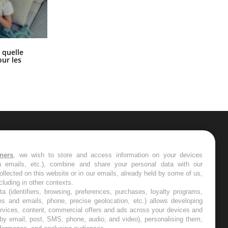
Syndrome métabolique : quels sont
 quelle
les meilleurs exercices physiques ?
ur les
ER
tners
, we wish to store and access information on your devices
in emails, etc.), combine and share your personal data with our
s les semaines les meilleures
ollected on this website or in our emails, already held by some of us,
ncluding in other contexts.
ta (identifiers, browsing, preferences, purchases, loyalty programs,
es and emails, phone, precise geolocation, etc.) allows developing
ervices, content, commercial offers and ads across your devices and
 by email, post, SMS, phone, audio, and video), personalising them,