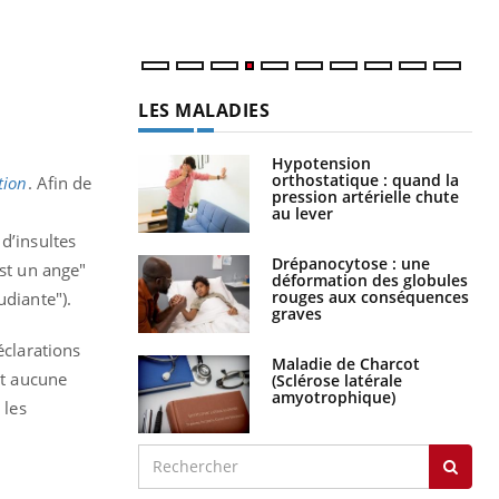
LES MALADIES
Hypotension
orthostatique : quand la
tion
. Afin de
pression artérielle chute
au lever
d’insultes
Drépanocytose : une
est un ange"
déformation des globules
rouges aux conséquences
udiante").
graves
éclarations
Maladie de Charcot
it aucune
(Sclérose latérale
amyotrophique)
 les