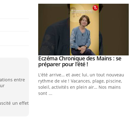
ale : et si on
Eczéma Chronique des Mains : se
Youtube
ube
Youtube
préparer pour l’été !
e diabète de type 2
L'été arrive… et avec lui, un tout nouveau
ations entre
çues chez les
rythme de vie ! Vacances, plage, piscine,
our
ez les soignants.
soleil, activités en plein air… Nos mains
sont ...
Di
You
scité un effet
Le 
nom
dia
défi