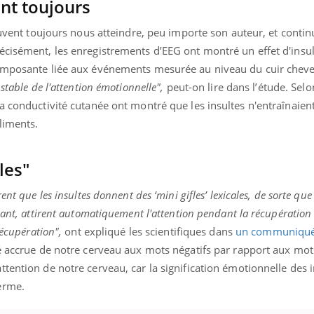
int toujours
euvent toujours nous atteindre, peu importe son auteur, et continu
écisément, les enregistrements d’EEG ont montré un effet d'insu
composante liée aux événements mesurée au niveau du cuir chev
stable de l'attention émotionnelle",
peut-on lire dans l’étude. Selo
a conductivité cutanée ont montré que les insultes n'entraînaien
liments.
les"
nt que les insultes donnent des ‘mini gifles’ lexicales, de sorte que
pant, attirent automatiquement l'attention pendant la récupération l
récupération",
ont expliqué les scientifiques dans
un communiqu
é accrue de notre cerveau aux mots négatifs par rapport aux mots
tention de notre cerveau, car la signification émotionnelle des i
erme.