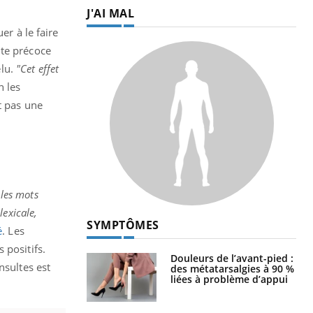
J'AI MAL
er à le faire
lte précoce
elu.
"Cet effet
n les
t pas une
 les mots
exicale,
SYMPTÔMES
é
. Les
 positifs.
Douleurs de l’avant-pied :
nsultes est
des métatarsalgies à 90 %
liées à problème d’appui