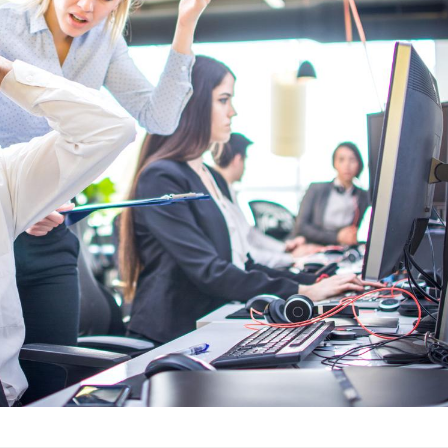
Syndrome métabolique :
Mortalit
quels sont les meilleurs
rapport 
exercices physiques ?
son tau
Comment éviter une otite
Grossess
pendant les vacances ?
naturel 
des che
Hantavirus : un cas
Comment
détecté chez un touriste
écrans 
en France