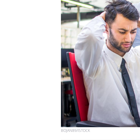
Les troubles du sommeil
modifient votre cerveau !
Mon enfant est-il trop
sensible ou simplement
très empathique ?
Bébés, jeunes enfants :
quelle trousse à
pharmacie pour les
vacances ?
BOJAN89/ISTOCK