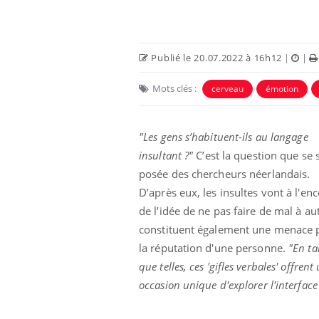
Car
You
pré
Publié le 20.07.2022 à 16h12
|
|
Fati
Mots clés :
cerveau
émotion
mêm
care
...
Eczéma Chronique des Mains :
Youtube
"Les gens s’habituent-ils au langage
Youtube
expliquer ma maladie
insultant ?"
C’est la question que se 
Il y a des sujets qui sont faciles à aborder...
posée des chercheurs néerlandais.
d'autres non ! D'un côté, poser des
D’après eux, les insultes vont à l'en
questions sur la maladie d'un proche c'est
de l’idée de ne pas faire de mal à aut
montrer ...
constituent également une menace 
la réputation d'une personne.
"En ta
que telles, ces 'gifles verbales' offrent
occasion unique d'explorer l'interface