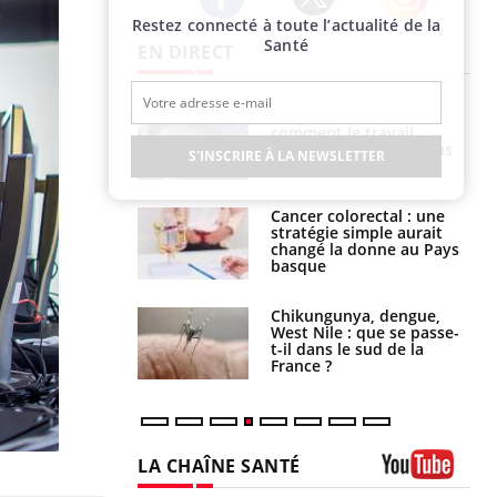
Restez connecté à toute l’actualité de la
Twitter
Facebook
Instagram
Santé
EN DIRECT
é infantile : un
Toujours connectés :
s’interroge sur
comment le travail
x élevé en France
empiète de plus en plus
S'INSCRIRE À LA NEWSLETTER
sur nos soirées
e à risque : ce jus
Cancer colorectal : une
attire l'attention
stratégie simple aurait
rcheurs
changé la donne au Pays
basque
 oublier les
Chikungunya, dengue,
en vacances ?
West Nile : que se passe-
t-il dans le sud de la
France ?
LA CHAÎNE SANTÉ
Youtube