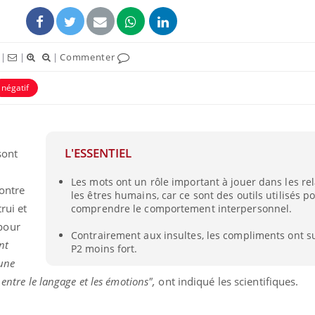
ence en fer : comprendre pour
tube
Youtube
venir
|
|
|
Commenter
gue, irritabilité, brouillard mental ou
négatif
e alopécie… Les symptômes de la
nce en fer sont multiples ce qui la rend
Insuline & Charge ment
Youtube
Yout
osait en parler??
L'ESSENTIEL
sont
En 2026, l'insuline dans l
Les mots ont un rôle important à jouer dans les rel
reste entourée d'idées re
contre
les êtres humains, car ce sont des outils utilisés p
patients comme parfois ch
rui et
comprendre le comportement interpersonnel.
pour
Contrairement aux insultes, les compliments ont su
nt
P2 moins fort.
 une
 entre le langage et les émotions",
ont indiqué les scientifiques.