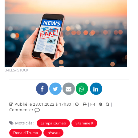
B4LLS/ISTOCK
Publié le 28.01.2022 à 17h30
|
|
|
|
|
Commenter
Mots clés :
Lampalizumab
vitamine K
Donald Trump
réseau