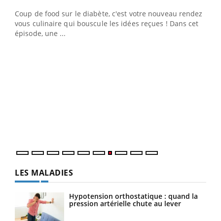
Coup de food sur le diabète, c'est votre nouveau rendez-
 en
vous culinaire qui bouscule les idées reçues ! Dans cet
u
épisode, une ...
Qua
You
"Les
trav
DRH 
LES MALADIES
Hypotension orthostatique : quand la
pression artérielle chute au lever