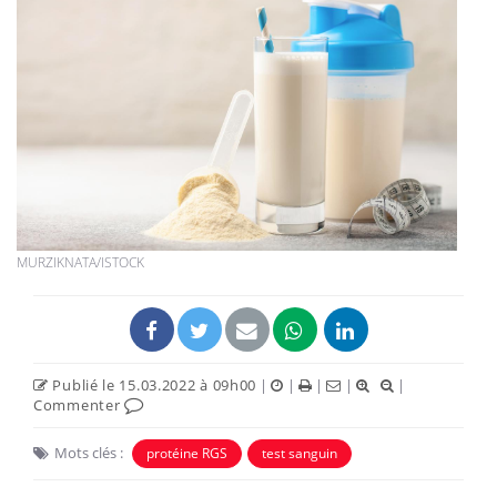
MURZIKNATA/ISTOCK
Publié le 15.03.2022 à 09h00
|
|
|
|
|
Commenter
Mots clés :
protéine RGS
test sanguin