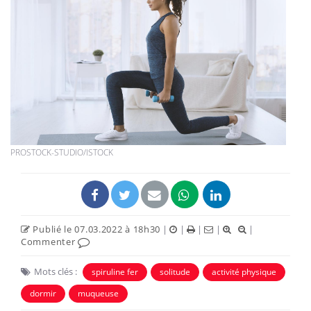
PROSTOCK-STUDIO/ISTOCK
Publié le 07.03.2022 à 18h30
|
|
|
|
|
Commenter
Mots clés :
spiruline fer
solitude
activité physique
dormir
muqueuse