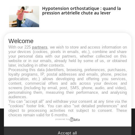
Hypotension orthostatique : quand la
pression artérielle chute au lever
Drépanocytose : une déformation des
globules rouges aux conséquences
Welcome
graves
With our 225
partners
, we wish to store and access information on
your devices (cookies, pixels in emails, etc.), combine and share
your personal data with our partners, whether collected on this
website or in our emails, already held by some of us, or obtained
Maladie de Charcot (Sclérose latérale
later, including in other contexts.
amyotrophique)
Processing this data (identifiers, browsing, preferences, purchases,
loyalty programs, IP, postal addresses and emails, phone, precise
geolocation, etc.) allows developing and offering you services,
content, commercial offers and ads across your devices and
screens (including by email, post, SMS, phone, audio, and video),
personalising them, measuring their performance, and analysing
audiences.
You can "accept all" and withdraw your consent at any time via the
"cookies" footer link
. You can also "set detailed preferences" and
object to processing activities not subject to consent. These
choices remain valid for 6 months.
powered by
Accept all