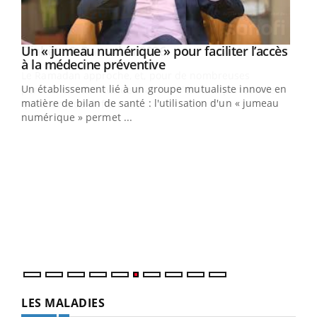
Un « jumeau numérique » pour faciliter l’accès
Youtube
Youtube
à la médecine préventive
Un établissement lié à un groupe mutualiste innove en
e
matière de bilan de santé : l'utilisation d'un « jumeau
numérique » permet ...
COU
You
Coup
vous
épis
LES MALADIES