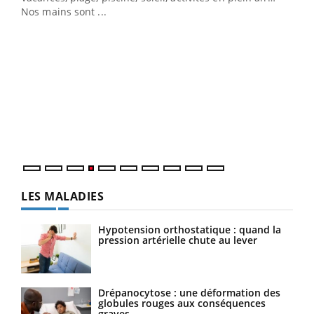
Nos mains sont ...
Dia
You
Le 
pers
ques
LES MALADIES
Hypotension orthostatique : quand la
pression artérielle chute au lever
Drépanocytose : une déformation des
globules rouges aux conséquences
graves