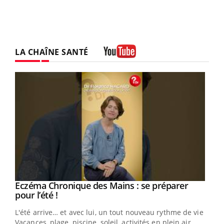
LA CHAÎNE SANTÉ
Youtube
Eczéma Chronique des Mains : se préparer
Youtube
Youtube
pour l’été !
L'été arrive… et avec lui, un tout nouveau rythme de vie !
Vacances, plage, piscine, soleil, activités en plein air…