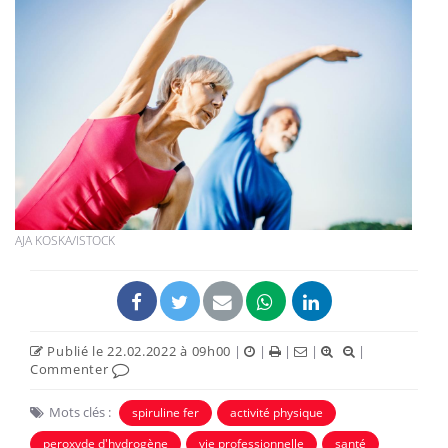
AJA KOSKA/ISTOCK
Publié le 22.02.2022 à 09h00
|
|
|
|
|
Commenter
Mots clés :
spiruline fer
activité physique
peroxyde d'hydrogène
vie professionnelle
santé