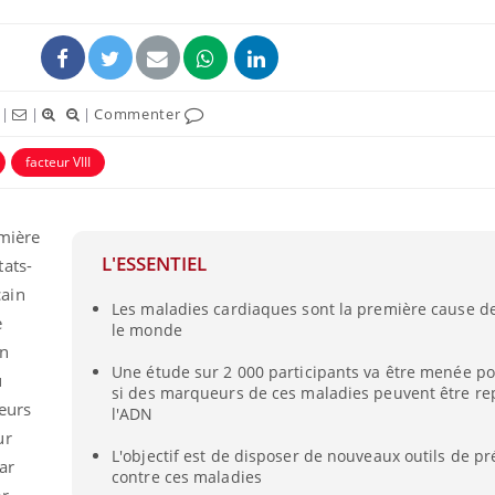
|
|
|
Commenter
facteur VIII
uline & Charge mentale : et si on
tube
Youtube
it en parler??
mière
L'ESSENTIEL
ats-
026, l'insuline dans le diabète de type 2
e entourée d'idées reçues chez les
ain
Les maladies cardiaques sont la première cause d
ients comme parfois chez les soignants.
e
le monde
en
Une étude sur 2 000 participants va être menée p
u
si des marqueurs de ces maladies peuvent être re
eurs
l'ADN
ur
L'objectif est de disposer de nouveaux outils de p
ar
contre ces maladies
er