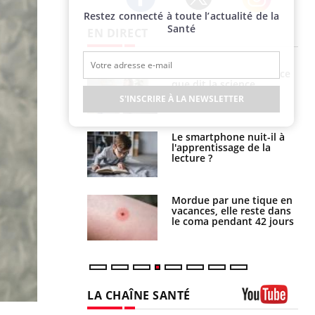
Restez connecté à toute l’actualité de la
Twitter
Facebook
Instagram
Santé
EN DIRECT
Grossesse et chaleur : ce
Mordue par un
que dit la science
barracuda, une petite fille
secourue grâce à un
S'INSCRIRE À LA NEWSLETTER
réflexe essentiel
Le smartphone nuit-il à
Légionellose en Suisse :
l'apprentissage de la
quelle est l’origine de la
lecture ?
contamination ?
Mordue par une tique en
Allergies alimentaires :
vacances, elle reste dans
une nouvelle arme contre
le coma pendant 42 jours
les réactions sévères
LA CHAÎNE SANTÉ
Youtube