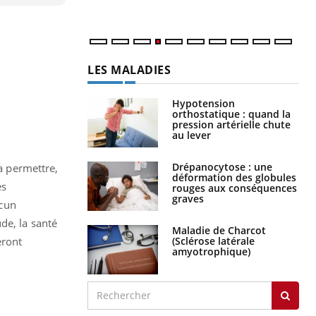
num
LES MALADIES
Hypotension
orthostatique : quand la
pression artérielle chute
au lever
Drépanocytose : une
va permettre,
déformation des globules
es
rouges aux conséquences
graves
ucun
de, la santé
Maladie de Charcot
(Sclérose latérale
eront
amyotrophique)