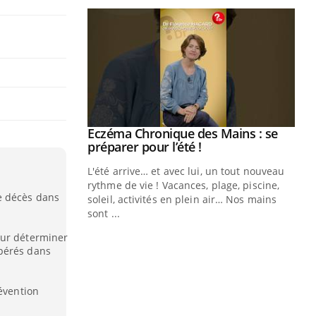
Youtube
Eczéma Chronique des Mains : se
Diabète & Ramadan 2026
Youtube
Youtube
Youtube
préparer pour l’été !
Le Ramadan approche, et, pour de
L'été arrive… et avec lui, un tout nouveau
nombreuses personnes atteintes de
rythme de vie ! Vacances, plage, piscine,
diabète, c'est une période de questions, de
e décès dans
soleil, activités en plein air… Nos mains
défis, mais ...
sont ...
Un
You
our déterminer
fac
pérés dans
pr
Un 
révention
mut
san