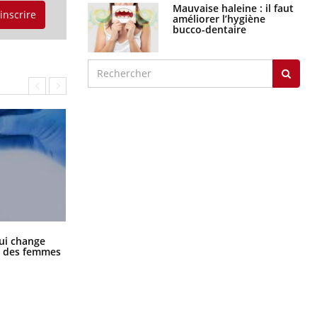
Mauvaise haleine : il faut
'inscrire
améliorer l’hygiène
bucco-dentaire
La sieste empêche-t-elle de dormir
ui change
la nuit ?
ge des femmes