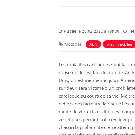
Publié le 20.02.2022 à 18h00
|
|
Mots clés :
ADN
prêt immobilier
 Mains :
Carence en fer : comprendre pour
Ins
Youtube
You
Youtube
Youtube
prévenir
osa
Les maladies cardiaques sont la pre
cause de décès dans le monde. Au Et
aciles à aborder...
Fatigue, irritabilité, brouillard mental ou
En 2
poser des
même alopécie… Les symptômes de la
rest
Unis, on estime même qu'un Améric
'un proche c'est
carence en fer sont multiples ce qui la rend
pat
sur deux sera victime d'un problèm
...
cardiaque au cours de sa vie. Mais 
dehors des facteurs de risque liés a
mode de vie, existerait-il des marqu
génétiques permettant d'évaluer po
chacun la probabilité d'être atteint p
une maladie cardiaque et d'amélior