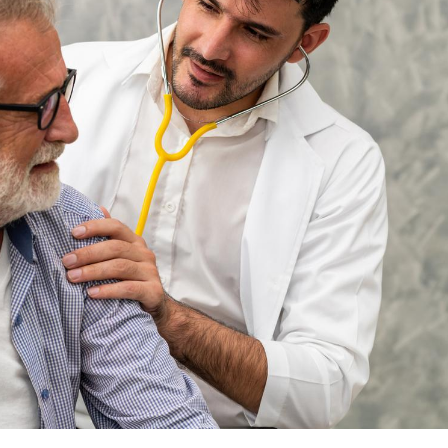
Fortes chaleurs :
pourquoi le risque de
noyade grimpe-t-il ?
Le Viagra pourrait-il
freiner la propagation du
cancer ?
Pourquoi manger moins
de protéines pourrait
finalement être bénéfique