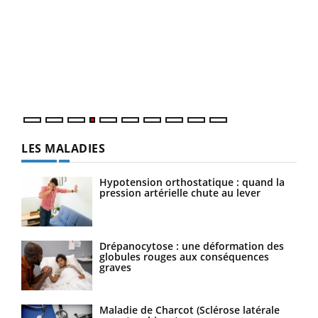
Dia
You
Le 
pers
ques
LES MALADIES
Hypotension orthostatique : quand la
pression artérielle chute au lever
Drépanocytose : une déformation des
globules rouges aux conséquences
graves
Maladie de Charcot (Sclérose latérale