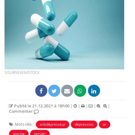
SOLARSEVEN/ISTOCK
Publié le 21.12.2021 à 18h00
|
|
|
|
|
Commenter
Mots clés :
antidépresseur
dépression
or
piscine
servier