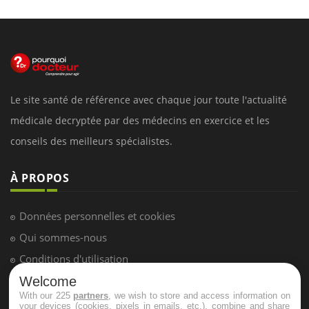
Le site santé de référence avec chaque jour toute l'actualité
médicale decryptée par des médecins en exercice et les
conseils des meilleurs spécialistes.
À PROPOS
Données personnelles et cookies
Qui sommes-nous
Conditions d'utilisation
Plan du site
Welcome
With our 225
partners
, we wish to store and access information on
Mentions Légales
your devices (cookies, pixels in emails, etc.), combine and share