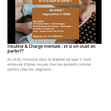
Youtube
Insuline & Charge mentale : et si on osait en
Youtube
Youtube
parler??
En 2026, l'insuline dans le diabète de type 2 reste
entourée d'idées reçues chez les patients comme
parfois chez les soignants.
Ecz
You
pour
L'ét
Vaca