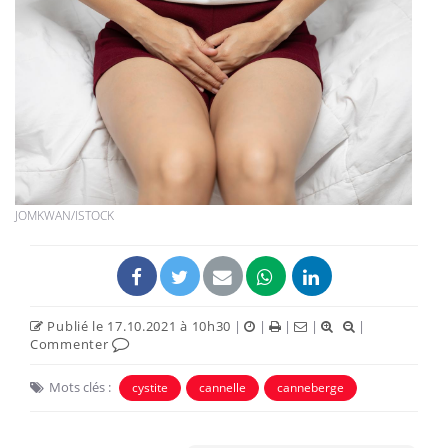
JOMKWAN/ISTOCK
Publié le 17.10.2021 à 10h30
|
|
|
|
|
Commenter
Mots clés :
cystite
cannelle
canneberge