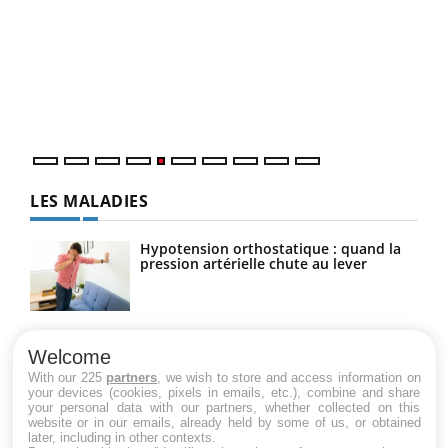
Un 
You
à l
Un é
mati
numé
LES MALADIES
Hypotension orthostatique : quand la
pression artérielle chute au lever
Drépanocytose : une déformation des
globules rouges aux conséquences
Welcome
graves
With our 225
partners
, we wish to store and access information on
your devices (cookies, pixels in emails, etc.), combine and share
your personal data with our partners, whether collected on this
website or in our emails, already held by some of us, or obtained
Maladie de Charcot (Sclérose latérale
later, including in other contexts.
amyotrophique)