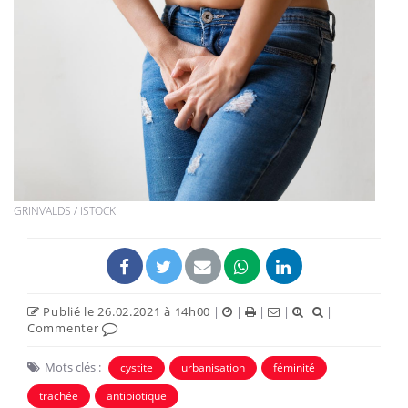
GRINVALDS / ISTOCK
Publié le 26.02.2021 à 14h00
|
|
|
|
|
Commenter
Mots clés :
cystite
urbanisation
féminité
trachée
antibiotique