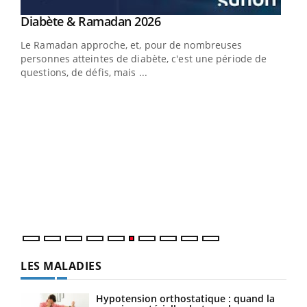
Youtube
Diabète & Ramadan 2026
Un « jumeau numérique » pour faciliter l’accès
Youtube
Youtube
Youtube
à la médecine préventive
Le Ramadan approche, et, pour de nombreuses
Un établissement lié à un groupe mutualiste innove en
personnes atteintes de diabète, c'est une période de
matière de bilan de santé : l'utilisation d'un « jumeau
questions, de défis, mais ...
numérique » permet ...
COU
You
Coup
vous
épis
LES MALADIES
Hypotension orthostatique : quand la