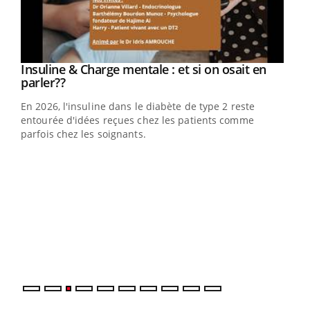
Youtube
Insuline & Charge mentale : et si on osait en
Youtube
Youtube
parler??
En 2026, l'insuline dans le diabète de type 2 reste
entourée d'idées reçues chez les patients comme
parfois chez les soignants.
Ecz
You
pour
L'ét
Vaca
Nos 