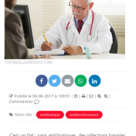
STEFANOLUNARDI/EPICTURA
Publié le 09.06.2017 à 13h51
|
|
|
|
|
Commenter
Mots clés :
antibiotique
antibiorésistance
C’est un fait : sans antibiotiques, des infections banales