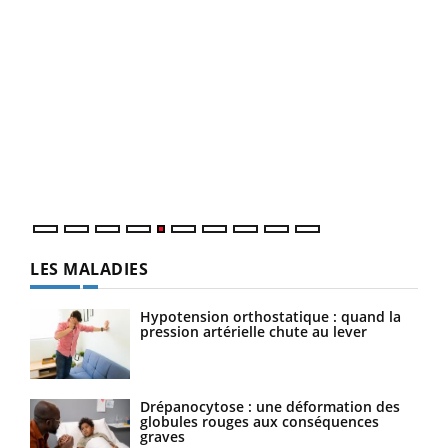
Un 
You
à l
Un é
mati
numé
LES MALADIES
Hypotension orthostatique : quand la
pression artérielle chute au lever
Drépanocytose : une déformation des
globules rouges aux conséquences
graves