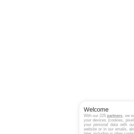
Welcome
With our 225
partners
, we w
your devices (cookies, pixe
your personal data with our
website or in our emails, a
later, including in other conte