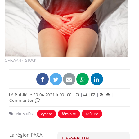
OMKWAN / ISTOCK.
Publié le 29.04.2021 à 09h00
|
|
|
|
|
Commenter
Mots clés :
cystite
féminité
brûlure
La région PACA
L'ESSENTIEL