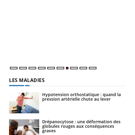
Ecz
You
(3/3
Dans
vous
quot
LES MALADIES
Hypotension orthostatique : quand la
pression artérielle chute au lever
Drépanocytose : une déformation des
globules rouges aux conséquences
graves