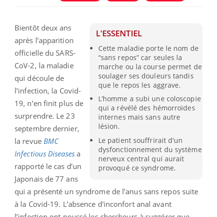
Bientôt deux ans
L'ESSENTIEL
après l’apparition
Cette maladie porte le nom de
officielle du SARS-
“sans repos” car seules la
CoV-2, la maladie
marche ou la course permet de
soulager ses douleurs tandis
qui découle de
que le repos les aggrave.
l’infection, la Covid-
L’homme a subi une coloscopie
19, n’en finit plus de
qui a révélé des hémorroïdes
surprendre. Le 23
internes mais sans autre
lésion.
septembre dernier,
Le patient souffrirait d'un
la revue
BMC
dysfonctionnement du système
Infectious Diseases
a
nerveux central qui aurait
rapporté le cas d’un
provoqué ce syndrome.
Japonais de 77 ans
qui a présenté un syndrome de l’anus sans repos suite
à la Covid-19. L’absence d'inconfort anal avant
l’infection ont poussé les chercheurs à suggérer que