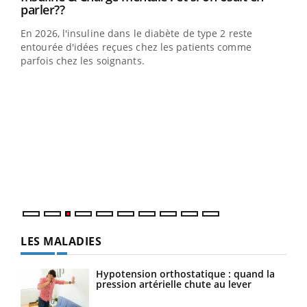
Youtube
parler??
En 2026, l'insuline dans le diabète de type 2 reste
entourée d'idées reçues chez les patients comme
parfois chez les soignants.
Ecz
You
pour
L'ét
Vaca
Nos 
LES MALADIES
Hypotension orthostatique : quand la
pression artérielle chute au lever