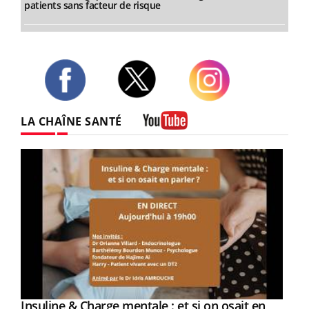
patients sans facteur de risque
Twitter
Facebook
Instagram
LA CHAÎNE SANTÉ
Youtube
Youtube
Insuline & Charge mentale : et si on osait en
Youtube